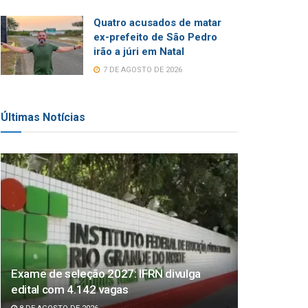
Quatro acusados de matar
ex-prefeito de São Pedro
irão a júri em Natal
7 DE AGOSTO DE 2026
Últimas Notícias
Exame de seleção 2027: IFRN divulga
edital com 4.142 vagas