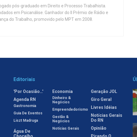
vogado pós-graduado em Direito e Processo Trabalhista.
ndados em Psicanálise. Ganhador do II Prêmio de Rádio e
nça do Trabalho, promovido pelo MPT em 2008.
Editoriais
Ú
'Por Ocasião…'
Economia
Geração JOL
Dinheiro &
Agenda RN
Giro Geral
Negócios
Gastronomia
Livres Idéias
Empreendedorismo
Guia De Eventos
Notícias Gerais
Gestão &
Do RN
Liszt Madruga
Negócios
Opinião
Notícias Gerais
Água De
Chocalho
Pirando O