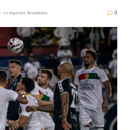
0
5
em
Esportes
,
Resultados