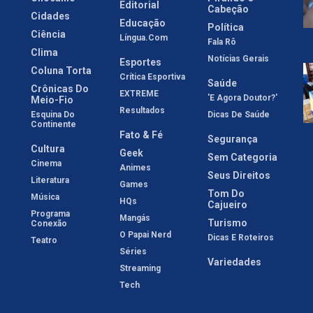
Editorial
Cabeção
Cidades
Educação
Política
Ciência
Língua.com
Fala Rô
Clima
Notícias Gerais
Esportes
Coluna Torta
Crítica Esportiva
Saúde
Crônicas Do
EXTREME
'E Agora Doutor?'
Meio-Fio
Resultados
Esquina Do
Dicas De Saúde
Continente
Fato & Fé
Segurança
Cultura
Geek
Sem Categoria
Cinema
Animes
Seus Direitos
Literatura
Games
Tom Do
Música
HQs
Cajueiro
Programa
Mangás
Turismo
Conexão
O Papai Nerd
Dicas E Roteiros
Teatro
Séries
Variedades
Streaming
Tech