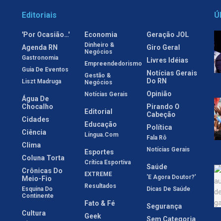
Editoriais
Ú
'Por Ocasião…'
Economia
Geração JOL
Dinheiro &
Agenda RN
Giro Geral
Negócios
Gastronomia
Livres Idéias
Empreendedorismo
Guia De Eventos
Notícias Gerais
Gestão &
Do RN
Liszt Madruga
Negócios
Opinião
Notícias Gerais
Água De
Chocalho
Pirando O
Editorial
Cabeção
Cidades
Educação
Política
Ciência
Língua.com
Fala Rô
Clima
Notícias Gerais
Esportes
Coluna Torta
Crítica Esportiva
Saúde
Crônicas Do
EXTREME
'E Agora Doutor?'
Meio-Fio
Resultados
Esquina Do
Dicas De Saúde
Continente
Fato & Fé
Segurança
Cultura
Geek
Sem Categoria