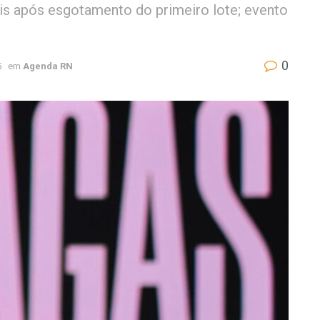
eis após esgotamento do primeiro lote; evento
0
5
em
Agenda RN