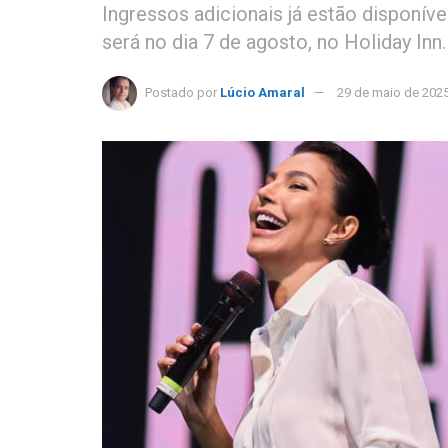
Ingressos adicionais já estão disponív
será no dia 7 de agosto, no Holiday Inn.
Postado por
Lúcio Amaral
29 de maio de 202