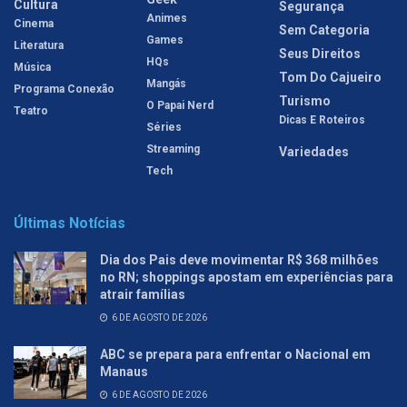
Cultura
Segurança
Animes
Cinema
Sem Categoria
Games
Literatura
Seus Direitos
HQs
Música
Tom Do Cajueiro
Mangás
Programa Conexão
Turismo
O Papai Nerd
Teatro
Dicas E Roteiros
Séries
Streaming
Variedades
Tech
Últimas Notícias
Dia dos Pais deve movimentar R$ 368 milhões
no RN; shoppings apostam em experiências para
atrair famílias
6 DE AGOSTO DE 2026
ABC se prepara para enfrentar o Nacional em
Manaus
6 DE AGOSTO DE 2026