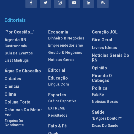
Editoriais
'Por Ocasião…'
Economia
Geração JOL
Dinheiro & Negócios
Agenda RN
Giro Geral
Empreendedorismo
Gastronomia
Livres Idéias
Gestão & Negócios
Guia De Eventos
Notícias Gerais Do
Notícias Gerais
RN
Liszt Madruga
Opinião
Editorial
Água De Chocalho
Pirando O
Educação
Cidades
Cabeção
Língua.com
Ciência
Política
Clima
Esportes
Fala Rô
Crítica Esportiva
Coluna Torta
Notícias Gerais
EXTREME
Crônicas Do Meio-
Saúde
Fio
Resultados
'E Agora Doutor?'
Esquina Do
Continente
Fato & Fé
Dicas De Saúde
Geek