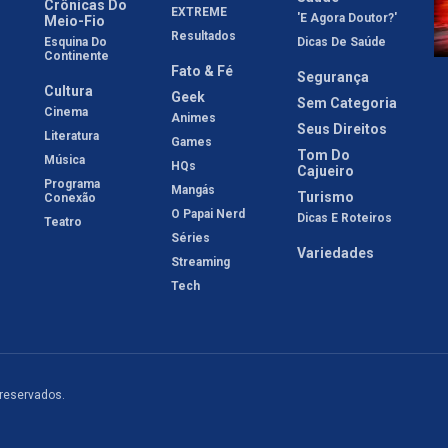
Crônicas Do
EXTREME
'E Agora Doutor?'
Meio-Fio
Resultados
Esquina Do
Dicas De Saúde
Continente
Fato & Fé
Segurança
Cultura
Geek
Sem Categoria
Cinema
Animes
Seus Direitos
Literatura
Games
Tom Do
Música
HQs
Cajueiro
Programa
Mangás
Turismo
Conexão
O Papai Nerd
Dicas E Roteiros
Teatro
Séries
Variedades
Streaming
Tech
 reservados.