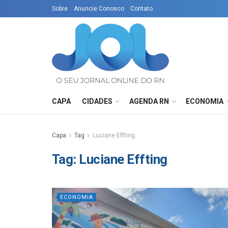
Sobre
Anuncie Conosco
Contato
CAPA
CIDADES
AGENDA RN
ECONOMIA
Capa
Tag
Luciane Effting
Tag:
Luciane Effting
ECONOMIA