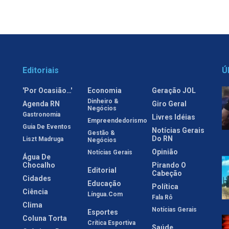
Editoriais
Ú
'Por Ocasião…'
Economia
Geração JOL
Dinheiro &
Agenda RN
Giro Geral
Negócios
Gastronomia
Livres Idéias
Empreendedorismo
Guia De Eventos
Notícias Gerais
Gestão &
Do RN
Liszt Madruga
Negócios
Opinião
Notícias Gerais
Água De
Chocalho
Pirando O
Editorial
Cabeção
Cidades
Educação
Política
Ciência
Língua.com
Fala Rô
Clima
Notícias Gerais
Esportes
Coluna Torta
Crítica Esportiva
Saúde