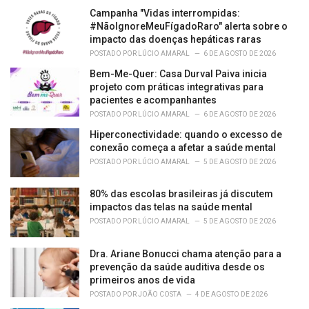
i
Campanha "Vidas interrompidas:
e
#NãoIgnoreMeuFígadoRaro" alerta sobre o
s
impacto das doenças hepáticas raras
:
POSTADO POR
LÚCIO AMARAL
6 DE AGOSTO DE 2026
Bem-Me-Quer: Casa Durval Paiva inicia
projeto com práticas integrativas para
pacientes e acompanhantes
POSTADO POR
LÚCIO AMARAL
6 DE AGOSTO DE 2026
Hiperconectividade: quando o excesso de
conexão começa a afetar a saúde mental
POSTADO POR
LÚCIO AMARAL
5 DE AGOSTO DE 2026
80% das escolas brasileiras já discutem
impactos das telas na saúde mental
POSTADO POR
LÚCIO AMARAL
5 DE AGOSTO DE 2026
Dra. Ariane Bonucci chama atenção para a
prevenção da saúde auditiva desde os
primeiros anos de vida
POSTADO POR
JOÃO COSTA
4 DE AGOSTO DE 2026