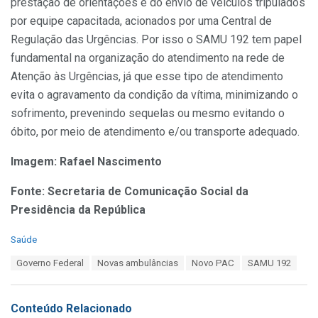
prestação de orientações e do envio de veículos tripulados
por equipe capacitada, acionados por uma Central de
Regulação das Urgências. Por isso o SAMU 192 tem papel
fundamental na organização do atendimento na rede de
Atenção às Urgências, já que esse tipo de atendimento
evita o agravamento da condição da vítima, minimizando o
sofrimento, prevenindo sequelas ou mesmo evitando o
óbito, por meio de atendimento e/ou transporte adequado.
Imagem: Rafael Nascimento
Fonte: Secretaria de Comunicação Social da
Presidência da República
C
Saúde
a
T
Governo Federal
Novas ambulâncias
Novo PAC
SAMU 192
t
a
e
g
g
s
o
Conteúdo Relacionado
:
r