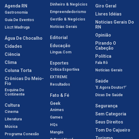
Dinheiro & Negócios
Agenda RN
Giro Geral
Empreendedorismo
Gastronomia
Livres Idéias
Gestão & Negócios
Guia De Eventos
Notícias Gerais Do
Notícias Gerais
RN
Liszt Madruga
Opinião
Editorial
Água De Chocalho
Pirando O
Educação
Cidades
Cabeção
Língua.com
Ciência
Política
Clima
Esportes
Fala Rô
Crítica Esportiva
Coluna Torta
Notícias Gerais
EXTREME
Crônicas Do Meio-
Saúde
Fio
Resultados
'E Agora Doutor?'
Esquina Do
Continente
Fato & Fé
Dicas De Saúde
Geek
Cultura
Segurança
Animes
Cinema
Sem Categoria
Games
Literatura
Seus Direitos
HQs
Música
Tom Do Cajueiro
Mangás
Programa Conexão
Turismo