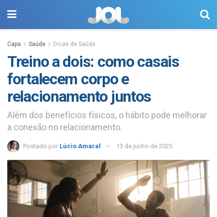
Capa
Saúde
Dicas de Saúde
Treino a dois: como casais
fortalecem corpo e
relacionamento juntos
Além dos benefícios físicos, o hábito pode melhorar
a conexão no relacionamento.
Postado por
Lúcio Amaral
13 de junho de 2025