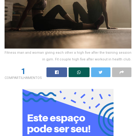
Fitness man and woman giving each other a high five after the training session
in gym. Fit couple high five after workout in health club.
1
COMPARTILHAMENTOS