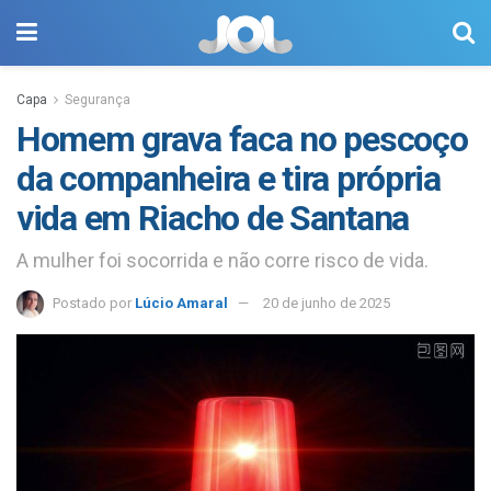
Capa
Segurança
Homem grava faca no pescoço
da companheira e tira própria
vida em Riacho de Santana
A mulher foi socorrida e não corre risco de vida.
Postado por
Lúcio Amaral
20 de junho de 2025