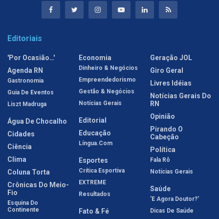
Editoriais
'Por Ocasião…'
Economia
Geração JOL
Dinheiro & Negócios
Agenda RN
Giro Geral
Empreendedorismo
Gastronomia
Livres Idéias
Gestão & Negócios
Guia De Eventos
Notícias Gerais Do
Notícias Gerais
RN
Liszt Madruga
Opinião
Editorial
Água De Chocalho
Pirando O
Educação
Cidades
Cabeção
Língua.com
Ciência
Política
Clima
Esportes
Fala Rô
Crítica Esportiva
Coluna Torta
Notícias Gerais
EXTREME
Crônicas Do Meio-
Saúde
Fio
Resultados
'E Agora Doutor?'
Esquina Do
Continente
Fato & Fé
Dicas De Saúde