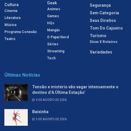
Geek
Cultura
Segurança
Animes
Cinema
Sem Categoria
Games
Literatura
Seus Direitos
HQs
Música
Tom Do Cajueiro
Mangás
Programa Conexão
Turismo
O Papai Nerd
Teatro
Dicas E Roteiros
Séries
Streaming
Variedades
Tech
Últimas Notícias
Tensão e mistério vão vagar intensamente o
destino d’A Última Estação’
4 DE AGOSTO DE 2026
Baixinha
5 DE AGOSTO DE 2026