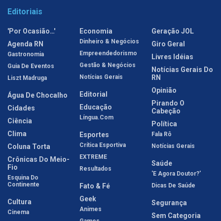
Editoriais
'Por Ocasião…'
Economia
Geração JOL
Dinheiro & Negócios
Agenda RN
Giro Geral
Empreendedorismo
Gastronomia
Livres Idéias
Gestão & Negócios
Guia De Eventos
Notícias Gerais Do
Notícias Gerais
RN
Liszt Madruga
Opinião
Editorial
Água De Chocalho
Pirando O
Educação
Cidades
Cabeção
Língua.com
Ciência
Política
Clima
Esportes
Fala Rô
Crítica Esportiva
Coluna Torta
Notícias Gerais
EXTREME
Crônicas Do Meio-
Saúde
Fio
Resultados
'E Agora Doutor?'
Esquina Do
Continente
Fato & Fé
Dicas De Saúde
Geek
Cultura
Segurança
Animes
Cinema
Sem Categoria