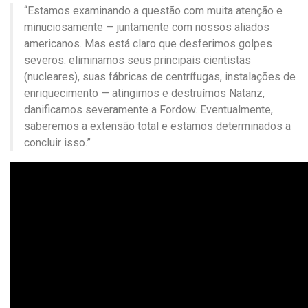
“Estamos examinando a questão com muita atenção e
minuciosamente — juntamente com nossos aliados
americanos. Mas está claro que desferimos golpes
severos: eliminamos seus principais cientistas
(nucleares), suas fábricas de centrífugas, instalações de
enriquecimento — atingimos e destruímos Natanz,
danificamos severamente a Fordow. Eventualmente,
saberemos a extensão total e estamos determinados a
concluir isso.”