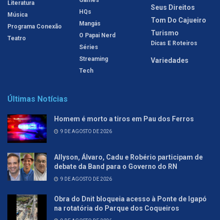
Games
Literatura
Seus Direitos
HQs
Música
Tom Do Cajueiro
Mangás
Programa Conexão
Turismo
O Papai Nerd
Teatro
Dicas E Roteiros
Séries
Streaming
Variedades
Tech
Últimas Notícias
Homem é morto a tiros em Pau dos Ferros
9 DE AGOSTO DE 2026
Allyson, Álvaro, Cadu e Robério participam de
debate da Band para o Governo do RN
9 DE AGOSTO DE 2026
Obra do Dnit bloqueia acesso à Ponte de Igapó
na rotatória do Parque dos Coqueiros