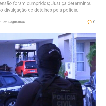
ensão foram cumpridos; Justiça determinou
o divulgação de detalhes pela polícia.
0
5
em
Segurança