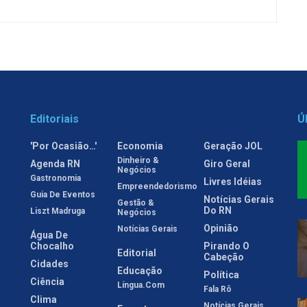
Editoriais
Ú
'Por Ocasião…'
Economia
Geração JOL
Dinheiro &
Agenda RN
Giro Geral
Negócios
Gastronomia
Livres Idéias
Empreendedorismo
Guia De Eventos
Notícias Gerais
Gestão &
Do RN
Liszt Madruga
Negócios
Opinião
Notícias Gerais
Água De
Chocalho
Pirando O
Editorial
Cabeção
Cidades
Educação
Política
Ciência
Língua.com
Fala Rô
Clima
Notícias Gerais