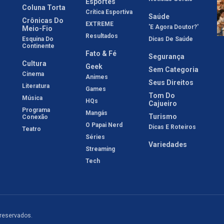
Esportes
Coluna Torta
Crítica Esportiva
Saúde
Crônicas Do
EXTREME
'E Agora Doutor?'
Meio-Fio
Resultados
Esquina Do
Dicas De Saúde
Continente
Fato & Fé
Segurança
Cultura
Geek
Sem Categoria
Cinema
Animes
Seus Direitos
Literatura
Games
Tom Do
Música
HQs
Cajueiro
Programa
Mangás
Turismo
Conexão
O Papai Nerd
Dicas E Roteiros
Teatro
Séries
Variedades
Streaming
Tech
 reservados.