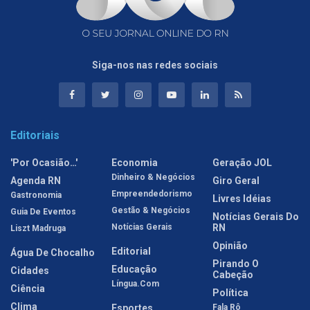
Siga-nos nas redes sociais
Editoriais
'Por Ocasião…'
Economia
Geração JOL
Dinheiro & Negócios
Agenda RN
Giro Geral
Empreendedorismo
Gastronomia
Livres Idéias
Gestão & Negócios
Guia De Eventos
Notícias Gerais Do
Notícias Gerais
RN
Liszt Madruga
Opinião
Editorial
Água De Chocalho
Pirando O
Educação
Cidades
Cabeção
Língua.com
Ciência
Política
Clima
Esportes
Fala Rô