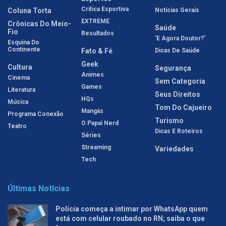
Crítica Esportiva
Coluna Torta
Notícias Gerais
EXTREME
Crônicas Do Meio-
Saúde
Fio
Resultados
'E Agora Doutor?'
Esquina Do
Continente
Fato & Fé
Dicas De Saúde
Geek
Cultura
Segurança
Animes
Cinema
Sem Categoria
Games
Literatura
Seus Direitos
HQs
Música
Tom Do Cajueiro
Mangás
Programa Conexão
Turismo
O Papai Nerd
Teatro
Dicas E Roteiros
Séries
Streaming
Variedades
Tech
Últimas Notícias
Polícia começa a intimar por WhatsApp quem
está com celular roubado no RN; saiba o que