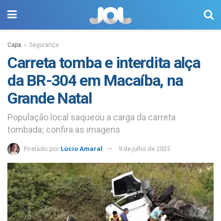
Capa
Segurança
Carreta tomba e interdita alça
da BR-304 em Macaíba, na
Grande Natal
População local saqueou a carga da carreta
tombada; confira as imagens
Postado por
Lúcio Amaral
9 de julho de 2025