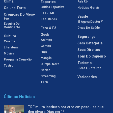
Clima
Esportes
Fala Rô
Crítica Esportiva
Coluna Torta
Notícias Gerais
EXTREME
Crônicas Do Meio-
Saúde
Fio
Resultados
'E Agora Doutor?'
Esquina Do
Continente
Fato & Fé
Dicas De Saúde
Geek
Cultura
Segurança
Animes
Cinema
Sem Categoria
Games
Literatura
Seus Direitos
HQs
Música
Tom Do Cajueiro
Mangás
Programa Conexão
Turismo
O Papai Nerd
Teatro
Dicas E Roteiros
Séries
Streaming
Variedades
Tech
Últimas Notícias
TRE multa instituto por erro em pesquisa que
deu Álvaro Dias em 1º