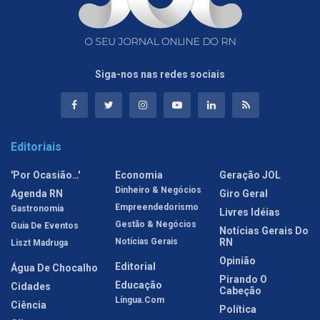
Siga-nos nas redes sociais
Editoriais
'Por Ocasião…'
Economia
Geração JOL
Dinheiro & Negócios
Agenda RN
Giro Geral
Empreendedorismo
Gastronomia
Livres Idéias
Gestão & Negócios
Guia De Eventos
Notícias Gerais Do
Notícias Gerais
RN
Liszt Madruga
Opinião
Editorial
Água De Chocalho
Pirando O
Educação
Cidades
Cabeção
Língua.com
Ciência
Política