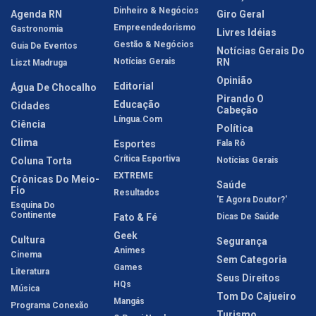
Dinheiro & Negócios
Agenda RN
Giro Geral
Empreendedorismo
Gastronomia
Livres Idéias
Gestão & Negócios
Guia De Eventos
Notícias Gerais Do
Notícias Gerais
RN
Liszt Madruga
Opinião
Editorial
Água De Chocalho
Pirando O
Educação
Cidades
Cabeção
Língua.com
Ciência
Política
Clima
Esportes
Fala Rô
Crítica Esportiva
Coluna Torta
Notícias Gerais
EXTREME
Crônicas Do Meio-
Saúde
Fio
Resultados
'E Agora Doutor?'
Esquina Do
Continente
Fato & Fé
Dicas De Saúde
Geek
Cultura
Segurança
Animes
Cinema
Sem Categoria
Games
Literatura
Seus Direitos
HQs
Música
Tom Do Cajueiro
Mangás
Programa Conexão
Turismo