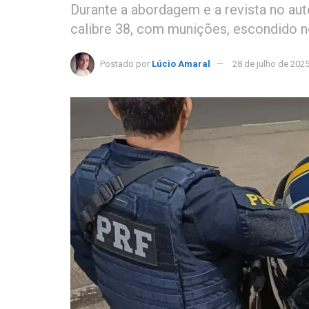
Durante a abordagem e a revista no au
calibre 38, com munições, escondido n
Postado por
Lúcio Amaral
28 de julho de 202