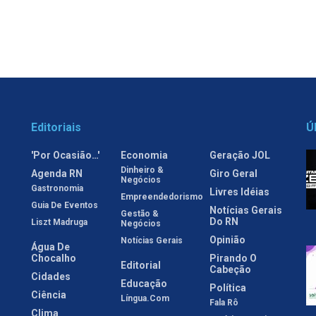
Editoriais
Ú
'Por Ocasião…'
Economia
Geração JOL
Dinheiro &
Agenda RN
Giro Geral
Negócios
Gastronomia
Livres Idéias
Empreendedorismo
Guia De Eventos
Notícias Gerais
Gestão &
Do RN
Liszt Madruga
Negócios
Opinião
Notícias Gerais
Água De
Chocalho
Pirando O
Editorial
Cabeção
Cidades
Educação
Política
Ciência
Língua.com
Fala Rô
Clima