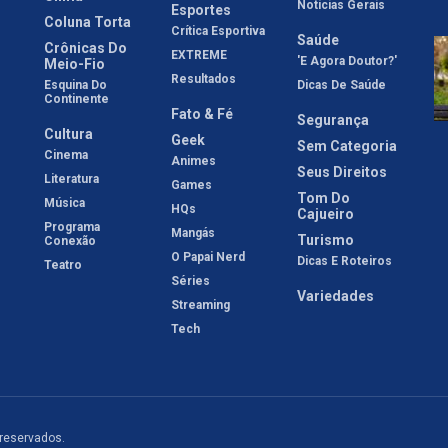
Notícias Gerais
Esportes
Coluna Torta
Crítica Esportiva
Saúde
Crônicas Do
EXTREME
'E Agora Doutor?'
Meio-Fio
Resultados
Esquina Do
Dicas De Saúde
Continente
Fato & Fé
Segurança
Cultura
Geek
Sem Categoria
Cinema
Animes
Seus Direitos
Literatura
Games
Tom Do
Música
HQs
Cajueiro
Programa
Mangás
Turismo
Conexão
O Papai Nerd
Dicas E Roteiros
Teatro
Séries
Variedades
Streaming
Tech
 reservados.