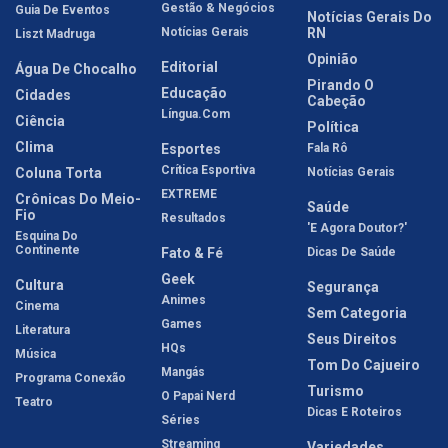
Gestão & Negócios
Guia De Eventos
Notícias Gerais Do
Notícias Gerais
RN
Liszt Madruga
Opinião
Editorial
Água De Chocalho
Pirando O
Educação
Cidades
Cabeção
Língua.com
Ciência
Política
Clima
Esportes
Fala Rô
Crítica Esportiva
Coluna Torta
Notícias Gerais
EXTREME
Crônicas Do Meio-
Saúde
Fio
Resultados
'E Agora Doutor?'
Esquina Do
Continente
Fato & Fé
Dicas De Saúde
Geek
Cultura
Segurança
Animes
Cinema
Sem Categoria
Games
Literatura
Seus Direitos
HQs
Música
Tom Do Cajueiro
Mangás
Programa Conexão
Turismo
O Papai Nerd
Teatro
Dicas E Roteiros
Séries
Streaming
Variedades