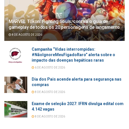
MARVEL Tōkon: Fighting Souls: confira o guia de
gameplay de todos os 20 personagens de lançamento
8 DE AGOSTO DE 2026
Campanha “Vidas interrompidas:
#NãoIgnoreMeuFígadoRaro” alerta sobre o
impacto das doenças hepáticas raras
6 DE AGOSTO DE 2026
Dia dos Pais acende alerta para segurança nas
compras
8 DE AGOSTO DE 2026
Exame de seleção 2027: IFRN divulga edital com
4.142 vagas
8 DE AGOSTO DE 2026