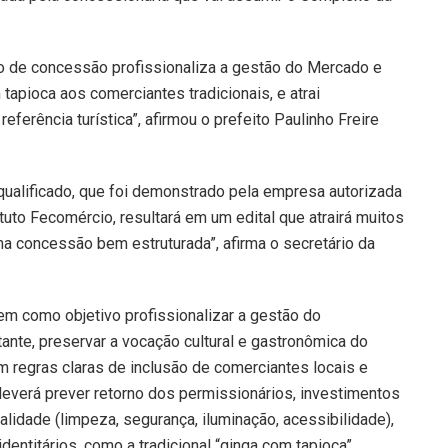
eto de concessão profissionaliza a gestão do Mercado e
m tapioca aos comerciantes tradicionais, e atrai
ferência turística”, afirmou o prefeito Paulinho Freire
ualificado, que foi demonstrado pela empresa autorizada
uto Fecomércio, resultará em um edital que atrairá muitos
ma concessão bem estruturada”, afirma o secretário da
m como objetivo profissionalizar a gestão do
tante, preservar a vocação cultural e gastronômica do
m regras claras de inclusão de comerciantes locais e
verá prever retorno dos permissionários, investimentos
lidade (limpeza, segurança, iluminação, acessibilidade),
entitários, como a tradicional “ginga com tapioca”.