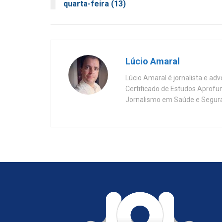
quarta-feira (13)
Lúcio Amaral
Lúcio Amaral é jornalista e ad
Certificado de Estudos Aprofu
Jornalismo em Saúde e Segura