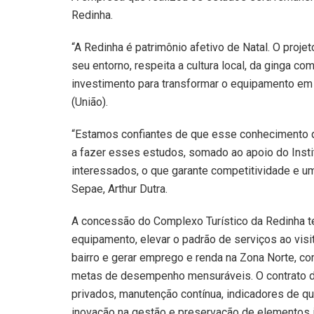
Redinha.
“A Redinha é patrimônio afetivo de Natal. O proj
seu entorno, respeita a cultura local, da ginga co
investimento para transformar o equipamento em re
(União).
“Estamos confiantes de que esse conhecimento q
a fazer esses estudos, somado ao apoio do Instit
interessados, o que garante competitividade e u
Sepae, Arthur Dutra.
A concessão do Complexo Turístico da Redinha te
equipamento, elevar o padrão de serviços ao visi
bairro e gerar emprego e renda na Zona Norte, co
metas de desempenho mensuráveis. O contrato de
privados, manutenção contínua, indicadores de qua
inovação na gestão e preservação de elementos id