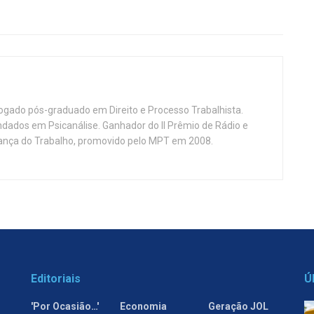
vogado pós-graduado em Direito e Processo Trabalhista.
ndados em Psicanálise. Ganhador do II Prêmio de Rádio e
nça do Trabalho, promovido pelo MPT em 2008.
Editoriais
Ú
'Por Ocasião…'
Economia
Geração JOL