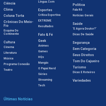
Língua.com
Ciência
Política
Clima
Esportes
Fala Rô
Crítica Esportiva
Coluna Torta
Notícias Gerais
EXTREME
Crônicas Do Meio-
Saúde
Fio
Resultados
'E Agora Doutor?'
Esquina Do
Continente
Fato & Fé
Dicas De Saúde
Geek
Cultura
Segurança
Animes
Cinema
Sem Categoria
Games
Literatura
Seus Direitos
HQs
Música
Tom Do Cajueiro
Mangás
Programa Conexão
Turismo
O Papai Nerd
Teatro
Dicas E Roteiros
Séries
Streaming
Variedades
Tech
Últimas Notícias