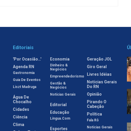
Editoriais
Ú
'Por Ocasião…'
Economia
Geração JOL
Dinheiro &
Agenda RN
Giro Geral
Negócios
Gastronomia
Livres Idéias
Empreendedorismo
Guia De Eventos
Notícias Gerais
Gestão &
Do RN
Liszt Madruga
Negócios
Opinião
Notícias Gerais
Água De
Chocalho
Pirando O
Editorial
Cabeção
Cidades
Educação
Política
Ciência
Língua.com
Fala Rô
Clima
Notícias Gerais
Esportes