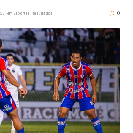
0
025
em
Esportes
,
Resultados