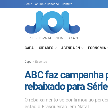
Sobre
Anuncie Conosco
Contato
CAPA
CIDADES
AGENDA RN
ECONOMIA
Capa
Esportes
ABC faz campanha pí
rebaixado para Séri
O rebaixamento se confirmou ao perder 
estádio Frasqueirão, em Natal.