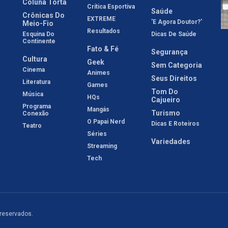
Coluna Torta
Crítica Esportiva
Saúde
Crônicas Do
EXTREME
'E Agora Doutor?'
Meio-Fio
Resultados
Esquina Do
Dicas De Saúde
Continente
Fato & Fé
Segurança
Cultura
Geek
Sem Categoria
Cinema
Animes
Seus Direitos
Literatura
Games
Tom Do
Música
HQs
Cajueiro
Programa
Mangás
Turismo
Conexão
O Papai Nerd
Dicas E Roteiros
Teatro
Séries
Variedades
Streaming
Tech
 reservados.