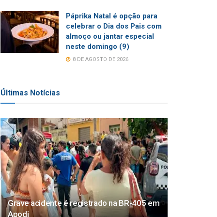
Páprika Natal é opção para
celebrar o Dia dos Pais com
almoço ou jantar especial
neste domingo (9)
8 DE AGOSTO DE 2026
Últimas Notícias
Grave acidente é registrado na BR-405 em
Apodi