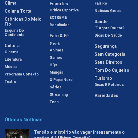
Clima
Esportes
Fala Rô
Crítica Esportiva
Coluna Torta
Notícias Gerais
EXTREME
Crônicas Do Meio-
Saúde
Fio
Resultados
'E Agora Doutor?'
Esquina Do
Continente
Fato & Fé
Dicas De Saúde
Geek
Cultura
Segurança
Animes
Cinema
Sem Categoria
Games
Literatura
Seus Direitos
HQs
Música
Tom Do Cajueiro
Mangás
Programa Conexão
Turismo
O Papai Nerd
Teatro
Dicas E Roteiros
Séries
Streaming
Variedades
Tech
Últimas Notícias
Tensão e mistério vão vagar intensamente o
destino d’A Última Estação’