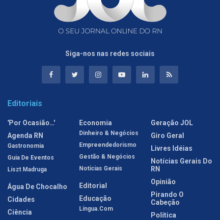
Siga-nos nas redes sociais
Editoriais
'Por Ocasião…'
Economia
Geração JOL
Dinheiro & Negócios
Agenda RN
Giro Geral
Empreendedorismo
Gastronomia
Livres Idéias
Gestão & Negócios
Guia De Eventos
Notícias Gerais Do
Notícias Gerais
RN
Liszt Madruga
Opinião
Editorial
Água De Chocalho
Pirando O
Educação
Cidades
Cabeção
Língua.com
Ciência
Política