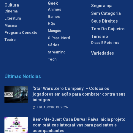
Geek
Cultura
Segurança
Animes
Cinema
Sem Categoria
Games
Literatura
Seus Direitos
HQs
Música
Tom Do Cajueiro
Mangás
Programa Conexão
Turismo
O Papai Nerd
Teatro
Dicas E Roteiros
Séries
Streaming
Variedades
Tech
Últimas Notícias
‘Star Wars Zero Company’ – Coloca os
jogadores em ação para combater contra seus
inimigos
7 DE AGOSTO DE 2026
Bem-Me-Quer: Casa Durval Paiva inicia projeto
com práticas integrativas para pacientes e
acompanhantes