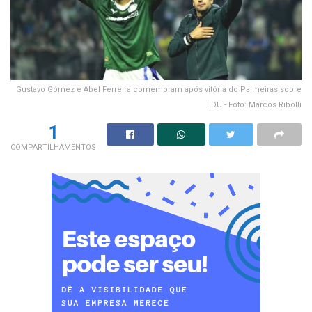
Gustavo Gómez e Abel Ferreira comemoram após vitória do Palmeiras sobre
LDU - Foto: Marcos Ribolli
1
COMPARTILHAMENTOS