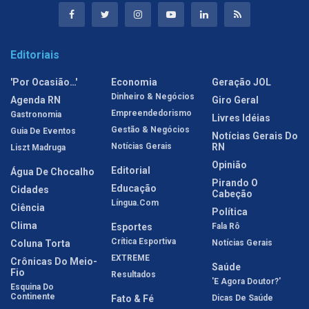
Editoriais
'Por Ocasião…'
Economia
Geração JOL
Dinheiro & Negócios
Agenda RN
Giro Geral
Empreendedorismo
Gastronomia
Livres Idéias
Gestão & Negócios
Guia De Eventos
Notícias Gerais Do
Notícias Gerais
RN
Liszt Madruga
Opinião
Editorial
Água De Chocalho
Pirando O
Educação
Cidades
Cabeção
Língua.com
Ciência
Política
Clima
Esportes
Fala Rô
Crítica Esportiva
Coluna Torta
Notícias Gerais
EXTREME
Crônicas Do Meio-
Saúde
Fio
Resultados
'E Agora Doutor?'
Esquina Do
Continente
Fato & Fé
Dicas De Saúde