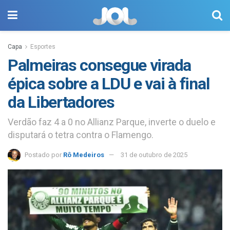
Capa
Esportes
Palmeiras consegue virada
épica sobre a LDU e vai à final
da Libertadores
Verdão faz 4 a 0 no Allianz Parque, inverte o duelo e
disputará o tetra contra o Flamengo.
Postado por
Rô Medeiros
31 de outubro de 2025