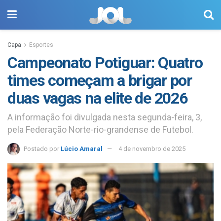
Capa
Esportes
Campeonato Potiguar: Quatro
times começam a brigar por
duas vagas na elite de 2026
A informação foi divulgada nesta segunda-feira, 3,
pela Federação Norte-rio-grandense de Futebol.
Postado por
Lúcio Amaral
4 de novembro de 2025