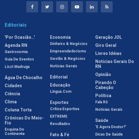
Editoriais
'Por Ocasião…'
Economia
Geração JOL
Dinheiro & Negócios
Agenda RN
Giro Geral
Empreendedorismo
Gastronomia
Livres Idéias
Gestão & Negócios
Guia De Eventos
Notícias Gerais Do
Notícias Gerais
RN
Liszt Madruga
Opinião
Editorial
Água De Chocalho
Pirando O
Educação
Cidades
Cabeção
Língua.com
Ciência
Política
Clima
Esportes
Fala Rô
Crítica Esportiva
Coluna Torta
Notícias Gerais
EXTREME
Crônicas Do Meio-
Saúde
Fio
Resultados
'E Agora Doutor?'
Esquina Do
Continente
Fato & Fé
Dicas De Saúde