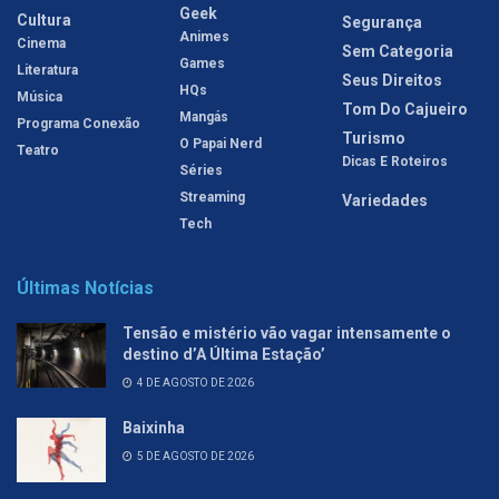
Geek
Cultura
Segurança
Animes
Cinema
Sem Categoria
Games
Literatura
Seus Direitos
HQs
Música
Tom Do Cajueiro
Mangás
Programa Conexão
Turismo
O Papai Nerd
Teatro
Dicas E Roteiros
Séries
Streaming
Variedades
Tech
Últimas Notícias
Tensão e mistério vão vagar intensamente o
destino d’A Última Estação’
4 DE AGOSTO DE 2026
Baixinha
5 DE AGOSTO DE 2026