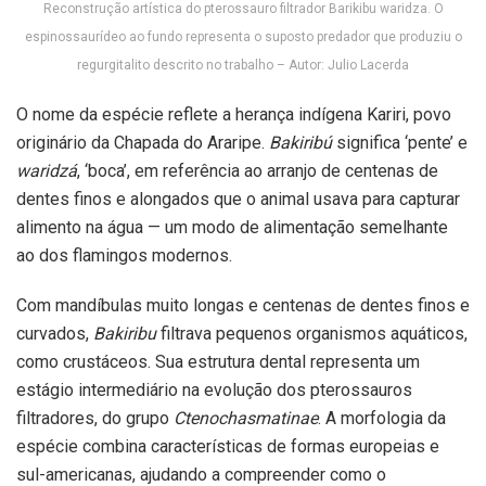
Reconstrução artística do pterossauro filtrador Barikibu waridza. O
espinossaurídeo ao fundo representa o suposto predador que produziu o
regurgitalito descrito no trabalho – Autor: Julio Lacerda
O nome da espécie reflete a herança indígena Kariri, povo
originário da Chapada do Araripe.
Bakiribú
significa ‘pente’ e
waridzá
, ‘boca’, em referência ao arranjo de centenas de
dentes finos e alongados que o animal usava para capturar
alimento na água — um modo de alimentação semelhante
ao dos flamingos modernos.
Com mandíbulas muito longas e centenas de dentes finos e
curvados,
Bakiribu
filtrava pequenos organismos aquáticos,
como crustáceos. Sua estrutura dental representa um
estágio intermediário na evolução dos pterossauros
filtradores, do grupo
Ctenochasmatinae
. A morfologia da
espécie combina características de formas europeias e
sul-americanas, ajudando a compreender como o