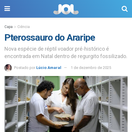
Capa
Ciência
Pterossauro do Araripe
Nova espécie de réptil voador pré-histórico é
encontrada em Natal dentro de regurgito fossilizado.
Postado por
Lúcio Amaral
1 de dezembro de 2025