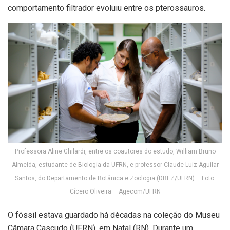
comportamento filtrador evoluiu entre os pterossauros.
Professora Aline Ghilardi, entre os coautores do estudo, William Bruno
Almeida, estudante de Biologia da UFRN, e professor Claude Luiz Aguilar
Santos, do Departamento de Botânica e Zoologia (DBEZ/UFRN) – Foto:
Cícero Oliveira – Agecom/UFRN
O fóssil estava guardado há décadas na coleção do Museu
Câmara Cascudo (UFRN), em Natal (RN). Durante um