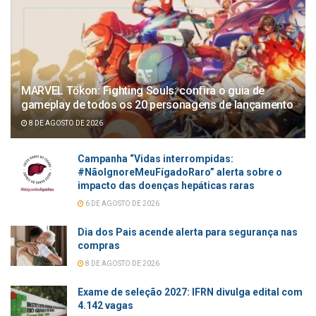
MARVEL Tōkon: Fighting Souls: confira o guia de
gameplay de todos os 20 personagens de lançamento
8 DE AGOSTO DE 2026
Campanha “Vidas interrompidas:
#NãoIgnoreMeuFígadoRaro” alerta sobre o
impacto das doenças hepáticas raras
6 DE AGOSTO DE 2026
Dia dos Pais acende alerta para segurança nas
compras
8 DE AGOSTO DE 2026
Exame de seleção 2027: IFRN divulga edital com
4.142 vagas