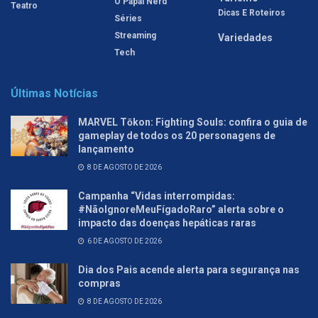
O Papai Nerd
Teatro
Dicas E Roteiros
Séries
Streaming
Variedades
Tech
Últimas Notícias
MARVEL Tōkon: Fighting Souls: confira o guia de
gameplay de todos os 20 personagens de
lançamento
8 DE AGOSTO DE 2026
Campanha “Vidas interrompidas:
#NãoIgnoreMeuFígadoRaro” alerta sobre o
impacto das doenças hepáticas raras
6 DE AGOSTO DE 2026
Dia dos Pais acende alerta para segurança nas
compras
8 DE AGOSTO DE 2026