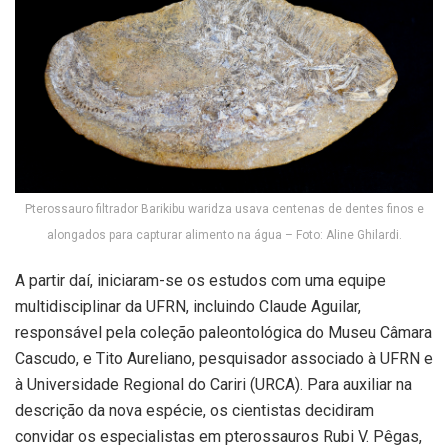
Pterossauro filtrador Barikibu waridza usava centenas de dentes finos e
alongados para capturar alimento na água – Foto: Aline Ghilardi.
A partir daí, iniciaram-se os estudos com uma equipe
multidisciplinar da UFRN, incluindo Claude Aguilar,
responsável pela coleção paleontológica do Museu Câmara
Cascudo, e Tito Aureliano, pesquisador associado à UFRN e
à Universidade Regional do Cariri (URCA). Para auxiliar na
descrição da nova espécie, os cientistas decidiram
convidar os especialistas em pterossauros Rubi V. Pêgas,