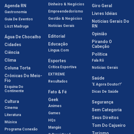
Dinheiro & Negócios
Agenda RN
Giro Geral
Empreendedorismo
Gastronomia
Livres Idéias
Gestão & Negócios
Guia De Eventos
Notícias Gerais Do
Notícias Gerais
RN
Liszt Madruga
Opinião
Editorial
Água De Chocalho
Pirando O
Educação
Cidades
Cabeção
Língua.com
Ciência
Política
Clima
Esportes
Fala Rô
Crítica Esportiva
Coluna Torta
Notícias Gerais
EXTREME
Crônicas Do Meio-
Saúde
Fio
Resultados
'E Agora Doutor?'
Esquina Do
Continente
Fato & Fé
Dicas De Saúde
Geek
Cultura
Segurança
Animes
Cinema
Sem Categoria
Games
Literatura
Seus Direitos
HQs
Música
Tom Do Cajueiro
Mangás
Programa Conexão
Turismo