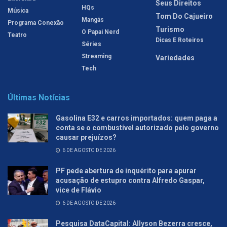
Seus Direitos
HQs
Música
Tom Do Cajueiro
Mangás
Programa Conexão
Turismo
O Papai Nerd
Teatro
Dicas E Roteiros
Séries
Streaming
Variedades
Tech
Últimas Notícias
Gasolina E32 e carros importados: quem paga a
conta se o combustível autorizado pelo governo
causar prejuízos?
6 DE AGOSTO DE 2026
PF pede abertura de inquérito para apurar
acusação de estupro contra Alfredo Gaspar,
vice de Flávio
6 DE AGOSTO DE 2026
Pesquisa DataCapital: Allyson Bezerra cresce,