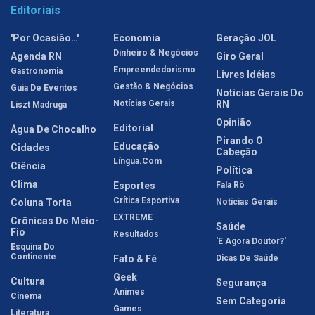
Editoriais
'Por Ocasião…'
Economia
Geração JOL
Dinheiro & Negócios
Agenda RN
Giro Geral
Empreendedorismo
Gastronomia
Livres Idéias
Gestão & Negócios
Guia De Eventos
Notícias Gerais Do
Notícias Gerais
RN
Liszt Madruga
Opinião
Editorial
Água De Chocalho
Pirando O
Educação
Cidades
Cabeção
Língua.com
Ciência
Política
Clima
Esportes
Fala Rô
Crítica Esportiva
Coluna Torta
Notícias Gerais
EXTREME
Crônicas Do Meio-
Saúde
Fio
Resultados
'E Agora Doutor?'
Esquina Do
Continente
Fato & Fé
Dicas De Saúde
Geek
Cultura
Segurança
Animes
Cinema
Sem Categoria
Games
Literatura