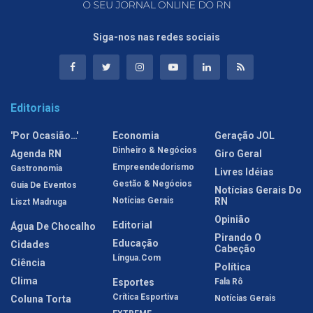
Siga-nos nas redes sociais
Editoriais
'Por Ocasião…'
Economia
Geração JOL
Dinheiro & Negócios
Agenda RN
Giro Geral
Empreendedorismo
Gastronomia
Livres Idéias
Gestão & Negócios
Guia De Eventos
Notícias Gerais Do
Notícias Gerais
RN
Liszt Madruga
Opinião
Editorial
Água De Chocalho
Pirando O
Educação
Cidades
Cabeção
Língua.com
Ciência
Política
Clima
Esportes
Fala Rô
Crítica Esportiva
Coluna Torta
Notícias Gerais