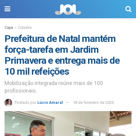
Capa
Cidades
Prefeitura de Natal mantém
força-tarefa em Jardim
Primavera e entrega mais de
10 mil refeições
Mobilização integrada reúne mais de 100
profissionais.
Postado por
Lúcio Amaral
18 de fevereiro de 2026