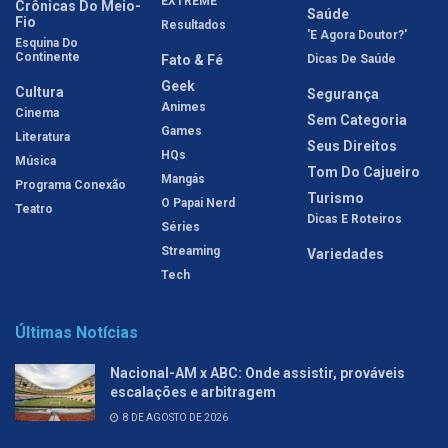
EXTREME
Crônicas Do Meio-
Saúde
Fio
Resultados
'E Agora Doutor?'
Esquina Do
Continente
Fato & Fé
Dicas De Saúde
Geek
Cultura
Segurança
Animes
Cinema
Sem Categoria
Games
Literatura
Seus Direitos
HQs
Música
Tom Do Cajueiro
Mangás
Programa Conexão
Turismo
O Papai Nerd
Teatro
Dicas E Roteiros
Séries
Streaming
Variedades
Tech
Últimas Notícias
Nacional-AM x ABC: Onde assistir, prováveis
escalações e arbitragem
8 DE AGOSTO DE 2026