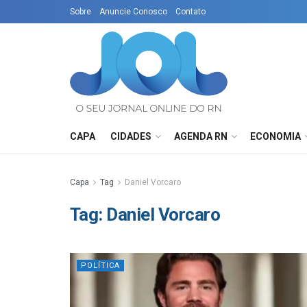
Sobre
Anuncie Conosco
Contato
CAPA
CIDADES
AGENDA RN
ECONOMIA
Capa
Tag
Daniel Vorcaro
Tag:
Daniel Vorcaro
POLÍTICA