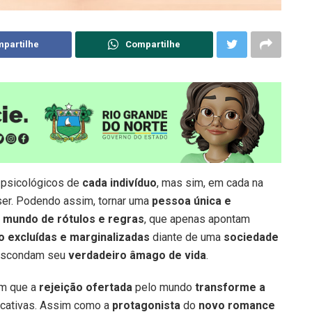
partilhe
Compartilhe
 psicológicos de
cada indivíduo
, mas sim, em cada na
r. Podendo assim, tornar uma
pessoa única e
m
mundo de rótulos e regras
, que apenas apontam
o excluídas e marginalizadas
diante de uma
sociedade
 escondam seu
verdadeiro âmago de vida
.
m que a
rejeição ofertada
pelo mundo
transforme a
icativas. Assim como a
protagonista
do
novo romance