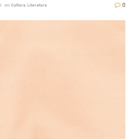
0
6
em
Cultura
,
Literatura