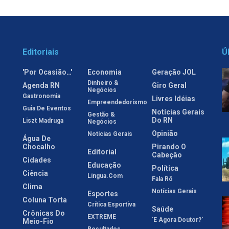
Editoriais
Ú
'Por Ocasião…'
Economia
Geração JOL
Dinheiro &
Agenda RN
Giro Geral
Negócios
Gastronomia
Livres Idéias
Empreendedorismo
Guia De Eventos
Notícias Gerais
Gestão &
Do RN
Liszt Madruga
Negócios
Opinião
Notícias Gerais
Água De
Chocalho
Pirando O
Editorial
Cabeção
Cidades
Educação
Política
Ciência
Língua.com
Fala Rô
Clima
Notícias Gerais
Esportes
Coluna Torta
Crítica Esportiva
Saúde
Crônicas Do
EXTREME
'E Agora Doutor?'
Meio-Fio