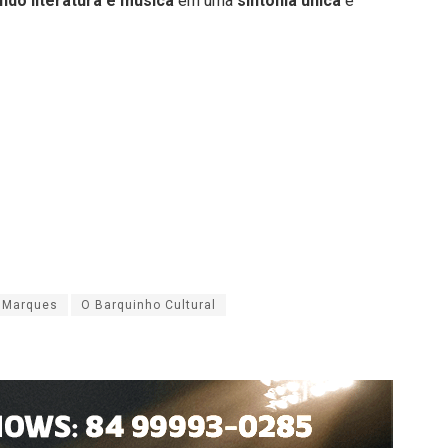
do literatura e música
em uma
sintonia única
e
 Marques
O Barquinho Cultural