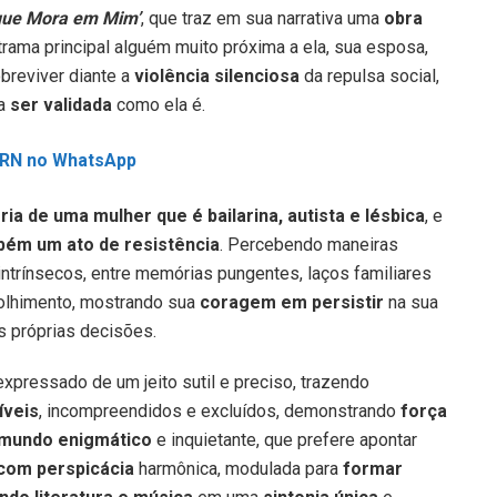
ue Mora em Mim’
, que traz em sua narrativa uma
obra
trama principal alguém muito próxima a ela, sua esposa,
breviver diante a
violência silenciosa
da repulsa social,
ra
ser validada
como ela é.
L RN no WhatsApp
ria de uma mulher que é bailarina, autista e lésbica
, e
ém um ato de resistência
. Percebendo maneiras
ntrínsecos, entre memórias pungentes, laços familiares
olhimento, mostrando sua
coragem em persistir
na sua
s próprias decisões.
xpressado de um jeito sutil e preciso, trazendo
íveis
, incompreendidos e excluídos, demonstrando
força
mundo enigmático
e inquietante, que prefere apontar
com perspicácia
harmônica, modulada para
formar