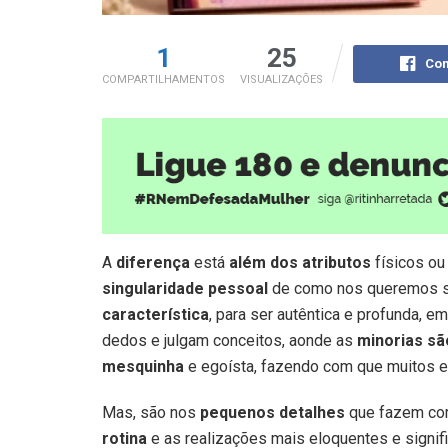
1
25
Com
COMPARTILHAMENTOS
VISUALIZAÇÕES
A
diferença
está
além dos atributos
físicos ou
singularidade pessoal
de como nos queremos se
característica
, para ser autêntica e profunda, e
dedos e julgam conceitos, aonde as
minorias sã
mesquinha
e egoísta, fazendo com que muitos
Mas, são nos
pequenos detalhes
que fazem co
rotina
e as realizações mais eloquentes e signif