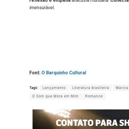
reflexão e empatia
anacusia mundana.
Conectan
imensurável.
Font:
O Barquinho Cultural
Tags:
Lançamento
Literatura brasileira
Marcia
O Som que Mora em Mim
Romance