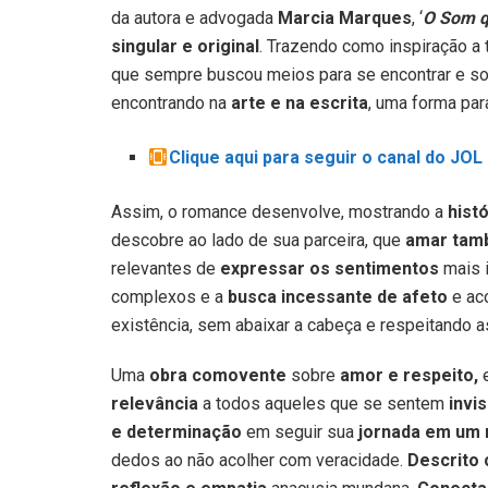
da autora e advogada
Marcia Marques
, ‘
O Som q
singular e original
. Trazendo como inspiração a 
que sempre buscou meios para se encontrar e so
encontrando na
arte e na escrita
, uma forma pa
Clique aqui para seguir o canal do JO
Assim, o romance desenvolve, mostrando a
histó
descobre ao lado de sua parceira, que
amar tamb
relevantes de
expressar os sentimentos
mais i
complexos e a
busca incessante de afeto
e ac
existência, sem abaixar a cabeça e respeitando a
Uma
obra comovente
sobre
amor e respeito,
e
relevância
a todos aqueles que se sentem
invis
e determinação
em seguir sua
jornada em um 
dedos ao não acolher com veracidade.
Descrito 