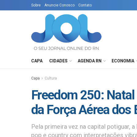
Sobre
Anuncie Conosco
Contato
CAPA
CIDADES
AGENDA RN
ECONOMIA
Capa
Cultura
Freedom 250: Natal
da Força Aérea dos 
Pela primeira vez na capital potiguar, 
pop e country com interpretações vibr