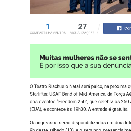
1
27
Com
COMPARTILHAMENTOS
VISUALIZAÇÕES
O Teatro Riachuelo Natal será palco, na próxima q
Starlifter, USAF Band of Mid-America, da Força 
dos eventos “Freedom 250”, que celebra os 250
(EUA), e acontece às 19h30. A entrada é gratuita.
Os ingressos serão disponibilizados em dois lotes
9h deste sábado (13); e o segundo, presencialmen