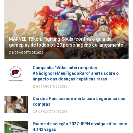
MARVEL Tōkon: Fighting Souls: confira o guia de
gameplay de todos os 20 personagens de lançamento
8 DE AGOSTO DE 2026
Campanha “Vidas interrompidas:
#NãoIgnoreMeuFígadoRaro” alerta sobre o
impacto das doenças hepáticas raras
6 DE AGOSTO DE 2026
Dia dos Pais acende alerta para segurança nas
compras
8 DE AGOSTO DE 2026
Exame de seleção 2027: IFRN divulga edital com
4.142 vagas