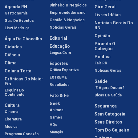
Dinheiro & Negócios
Agenda RN
Giro Geral
Empreendedorismo
Gastronomia
Livres Idéias
Gestão & Negócios
Guia De Eventos
Notícias Gerais Do
Notícias Gerais
RN
Liszt Madruga
Opinião
Editorial
Água De Chocalho
Pirando O
Educação
Cidades
Cabeção
Língua.com
Ciência
Política
Clima
Esportes
Fala Rô
Crítica Esportiva
Coluna Torta
Notícias Gerais
EXTREME
Crônicas Do Meio-
Saúde
Fio
Resultados
'E Agora Doutor?'
Esquina Do
Continente
Fato & Fé
Dicas De Saúde
Geek
Cultura
Segurança
Animes
Cinema
Sem Categoria
Games
Literatura
Seus Direitos
HQs
Música
Tom Do Cajueiro
Mangás
Programa Conexão
Turismo