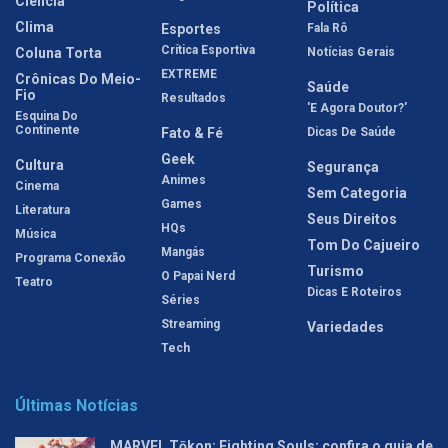
Ciência
Política
Clima
Esportes
Fala Rô
Crítica Esportiva
Coluna Torta
Notícias Gerais
EXTREME
Crônicas Do Meio-
Saúde
Fio
Resultados
'E Agora Doutor?'
Esquina Do
Continente
Fato & Fé
Dicas De Saúde
Geek
Cultura
Segurança
Animes
Cinema
Sem Categoria
Games
Literatura
Seus Direitos
HQs
Música
Tom Do Cajueiro
Mangás
Programa Conexão
Turismo
O Papai Nerd
Teatro
Dicas E Roteiros
Séries
Streaming
Variedades
Tech
Últimas Notícias
MARVEL Tōkon: Fighting Souls: confira o guia de