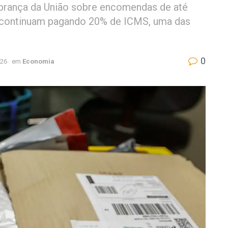
obrança da União sobre encomendas de até
 continuam pagando 20% de ICMS, uma das
0
026
em
Economia