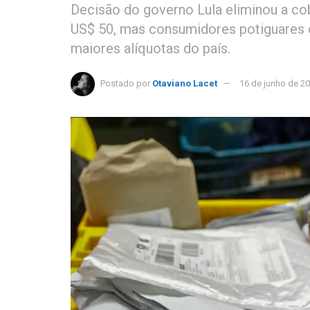
Decisão do governo Lula eliminou a c
US$ 50, mas consumidores potiguares
maiores alíquotas do país.
Postado por
Otaviano Lacet
16 de junho de 2