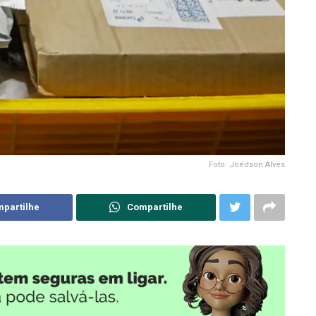
Foto: Joédson Alves
partilhe
Compartilhe