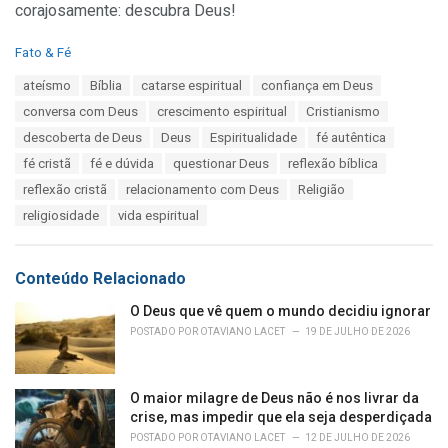
corajosamente: descubra Deus!
C
Fato & Fé
a
T
ateísmo
Bíblia
catarse espiritual
confiança em Deus
t
a
e
conversa com Deus
crescimento espiritual
Cristianismo
g
g
s
descoberta de Deus
Deus
Espiritualidade
fé autêntica
o
:
r
fé cristã
fé e dúvida
questionar Deus
reflexão bíblica
i
reflexão cristã
relacionamento com Deus
Religião
e
s
religiosidade
vida espiritual
:
Conteúdo Relacionado
O Deus que vê quem o mundo decidiu ignorar
POSTADO POR
OTAVIANO LACET
19 DE JULHO DE 2026
O maior milagre de Deus não é nos livrar da
crise, mas impedir que ela seja desperdiçada
POSTADO POR
OTAVIANO LACET
12 DE JULHO DE 2026