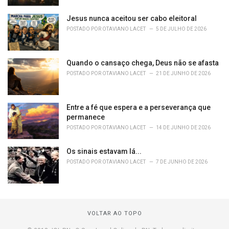
Jesus nunca aceitou ser cabo eleitoral
POSTADO POR
OTAVIANO LACET
5 DE JULHO DE 2026
Quando o cansaço chega, Deus não se afasta
POSTADO POR
OTAVIANO LACET
21 DE JUNHO DE 2026
Entre a fé que espera e a perseverança que
permanece
POSTADO POR
OTAVIANO LACET
14 DE JUNHO DE 2026
Os sinais estavam lá...
POSTADO POR
OTAVIANO LACET
7 DE JUNHO DE 2026
VOLTAR AO TOPO