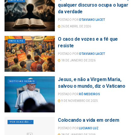
FATO & FÉ
qualquer discurso ocupa o lugar
da verdade
POSTADO POR
OTAVIANO LACET
26 DE ABRIL DE 2026
O caos de vozes e a fé que
FATO & FÉ
resiste
POSTADO POR
OTAVIANO LACET
18 DE JANEIRO DE 2026
Jesus, e não a Virgem Maria,
NOTÍCIAS GERAIS
salvou o mundo, diz o Vaticano
POSTADO POR
RÔ MEDEIROS
9 DE NOVEMBRO DE 2025
Colocando a vida em ordem
'POR OCASIÃO...'
POSTADO POR
LUCIANO LUZ
28 DE JANEIRO DE 2019