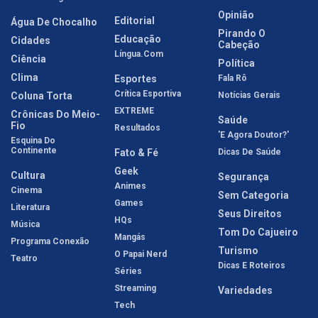
Opinião
Editorial
Água De Chocalho
Pirando O
Educação
Cidades
Cabeção
Língua.com
Ciência
Política
Clima
Esportes
Fala Rô
Crítica Esportiva
Coluna Torta
Notícias Gerais
EXTREME
Crônicas Do Meio-
Saúde
Fio
Resultados
'E Agora Doutor?'
Esquina Do
Continente
Fato & Fé
Dicas De Saúde
Geek
Cultura
Segurança
Animes
Cinema
Sem Categoria
Games
Literatura
Seus Direitos
HQs
Música
Tom Do Cajueiro
Mangás
Programa Conexão
Turismo
O Papai Nerd
Teatro
Dicas E Roteiros
Séries
Streaming
Variedades
Tech