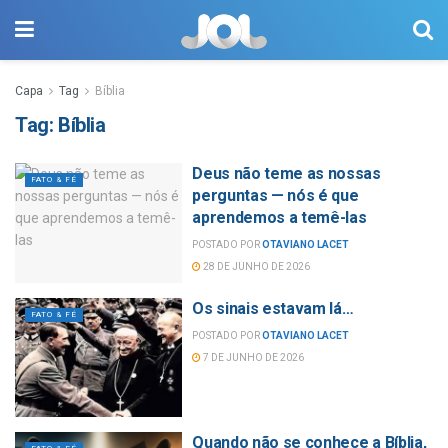
Capa
Tag
Bíblia
Tag:
Bíblia
Deus não teme as nossas
FATO & FÉ
perguntas — nós é que
aprendemos a temê-las
POSTADO POR
OTAVIANO LACET
28 DE JUNHO DE 2026
Os sinais estavam lá…
FATO & FÉ
POSTADO POR
OTAVIANO LACET
7 DE JUNHO DE 2026
Quando não se conhece a Bíblia,