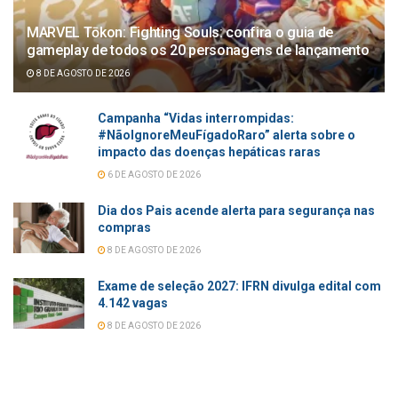
MARVEL Tōkon: Fighting Souls: confira o guia de
gameplay de todos os 20 personagens de lançamento
8 DE AGOSTO DE 2026
Campanha “Vidas interrompidas:
#NãoIgnoreMeuFígadoRaro” alerta sobre o
impacto das doenças hepáticas raras
6 DE AGOSTO DE 2026
Dia dos Pais acende alerta para segurança nas
compras
8 DE AGOSTO DE 2026
Exame de seleção 2027: IFRN divulga edital com
4.142 vagas
8 DE AGOSTO DE 2026