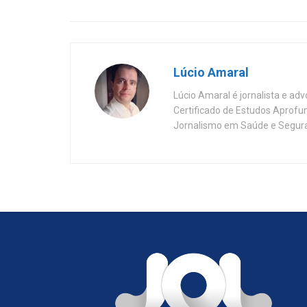
Lúcio Amaral
Lúcio Amaral é jornalista e ad
Certificado de Estudos Aprofu
Jornalismo em Saúde e Segura