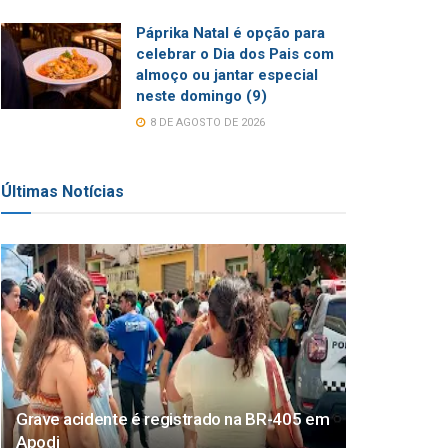
Páprika Natal é opção para
celebrar o Dia dos Pais com
almoço ou jantar especial
neste domingo (9)
8 DE AGOSTO DE 2026
Últimas Notícias
Grave acidente é registrado na BR-405 em
Apodi