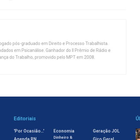
vogado pós-graduado em Direito e Processo Trabalhista.
ndados em Psicanálise. Ganhador do II Prêmio de Rádio e
nça do Trabalho, promovido pelo MPT em 2008.
Editoriais
Ú
'Por Ocasião…'
Economia
Geração JOL
Dinheiro &
Agenda RN
Giro Geral