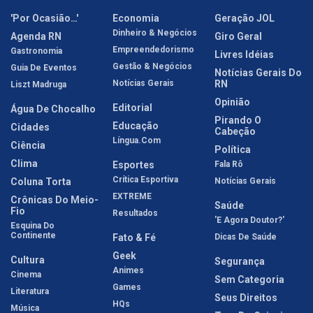
'Por Ocasião…'
Economia
Geração JOL
Dinheiro & Negócios
Agenda RN
Giro Geral
Empreendedorismo
Gastronomia
Livres Idéias
Gestão & Negócios
Guia De Eventos
Notícias Gerais Do
Notícias Gerais
RN
Liszt Madruga
Opinião
Editorial
Água De Chocalho
Pirando O
Educação
Cidades
Cabeção
Língua.com
Ciência
Política
Clima
Esportes
Fala Rô
Crítica Esportiva
Coluna Torta
Notícias Gerais
EXTREME
Crônicas Do Meio-
Saúde
Fio
Resultados
'E Agora Doutor?'
Esquina Do
Continente
Fato & Fé
Dicas De Saúde
Geek
Cultura
Segurança
Animes
Cinema
Sem Categoria
Games
Literatura
Seus Direitos
HQs
Música