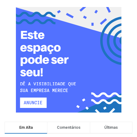
Em Alta
Comentários
Últimas