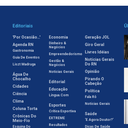
Editoriais
Ú
'Por Ocasião…'
Economia
Geração JOL
Dinheiro &
Agenda RN
Giro Geral
Negócios
Gastronomia
Livres Idéias
Empreendedorismo
Guia De Eventos
Notícias Gerais
Gestão &
Do RN
Liszt Madruga
Negócios
Opinião
Notícias Gerais
Água De
Chocalho
Pirando O
Editorial
Cabeção
Cidades
Educação
Política
Ciência
Língua.com
Fala Rô
Clima
Notícias Gerais
Esportes
Coluna Torta
Crítica Esportiva
Saúde
Crônicas Do
EXTREME
'E Agora Doutor?'
Meio-Fio
Resultados
Esquina Do
Dicas De Saúde