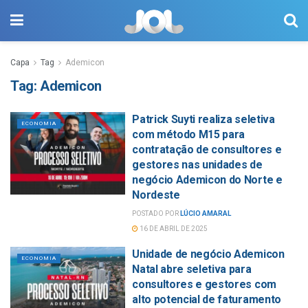
Capa
Tag
Ademicon
Tag:
Ademicon
Patrick Suyti realiza seletiva
ECONOMIA
com método M15 para
contratação de consultores e
gestores nas unidades de
negócio Ademicon do Norte e
Nordeste
POSTADO POR
LÚCIO AMARAL
16 DE ABRIL DE 2025
Unidade de negócio Ademicon
ECONOMIA
Natal abre seletiva para
consultores e gestores com
alto potencial de faturamento