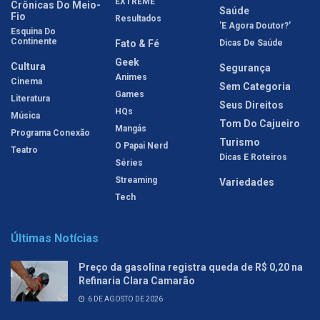
EXTREME
Crônicas Do Meio-
Saúde
Fio
Resultados
'E Agora Doutor?'
Esquina Do
Continente
Fato & Fé
Dicas De Saúde
Geek
Cultura
Segurança
Animes
Cinema
Sem Categoria
Games
Literatura
Seus Direitos
HQs
Música
Tom Do Cajueiro
Mangás
Programa Conexão
Turismo
O Papai Nerd
Teatro
Dicas E Roteiros
Séries
Streaming
Variedades
Tech
Últimas Notícias
Preço da gasolina registra queda de R$ 0,20 na
Refinaria Clara Camarão
6 DE AGOSTO DE 2026