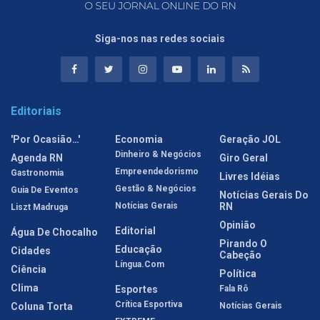
Siga-nos nas redes sociais
Editoriais
'Por Ocasião…'
Economia
Geração JOL
Dinheiro & Negócios
Agenda RN
Giro Geral
Empreendedorismo
Gastronomia
Livres Idéias
Gestão & Negócios
Guia De Eventos
Notícias Gerais Do
Notícias Gerais
RN
Liszt Madruga
Opinião
Editorial
Água De Chocalho
Pirando O
Educação
Cidades
Cabeção
Língua.com
Ciência
Política
Clima
Esportes
Fala Rô
Crítica Esportiva
Coluna Torta
Notícias Gerais