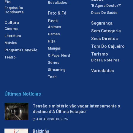
Fio
Resultados
'E Agora Doutor?'
Esquina Do
Continente
Fato & Fé
Dicas De Saúde
Geek
Cultura
Segurança
Animes
Cinema
Sem Categoria
Games
Literatura
Seus Direitos
HQs
Música
Tom Do Cajueiro
Mangás
Programa Conexão
Turismo
O Papai Nerd
Teatro
Dicas E Roteiros
Séries
Streaming
Variedades
Tech
Últimas Notícias
Tensão e mistério vão vagar intensamente o
destino d’A Última Estação’
4 DE AGOSTO DE 2026
Baixinha