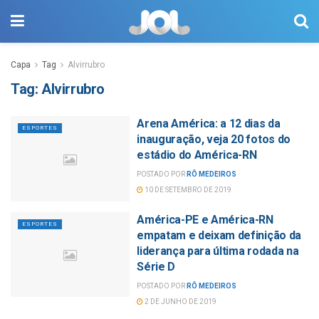
Capa
Tag
Alvirrubro
Tag:
Alvirrubro
Arena América: a 12 dias da
ESPORTES
inauguração, veja 20 fotos do
estádio do América-RN
POSTADO POR
RÔ MEDEIROS
10 DE SETEMBRO DE 2019
América-PE e América-RN
ESPORTES
empatam e deixam definição da
liderança para última rodada na
Série D
POSTADO POR
RÔ MEDEIROS
2 DE JUNHO DE 2019