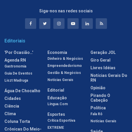
Siga-nos nas redes sociais
Editoriais
'Por Ocasião…'
Economia
Geração JOL
Dinheiro & Negócios
Agenda RN
Giro Geral
Empreendedorismo
Gastronomia
Livres Idéias
Gestão & Negócios
Guia De Eventos
Notícias Gerais Do
Notícias Gerais
RN
Liszt Madruga
Opinião
Editorial
Água De Chocalho
Pirando O
Educação
Cidades
Cabeção
Língua.com
Ciência
Política
Clima
Esportes
Fala Rô
Crítica Esportiva
Coluna Torta
Notícias Gerais
EXTREME
Crônicas Do Meio-
Saúde