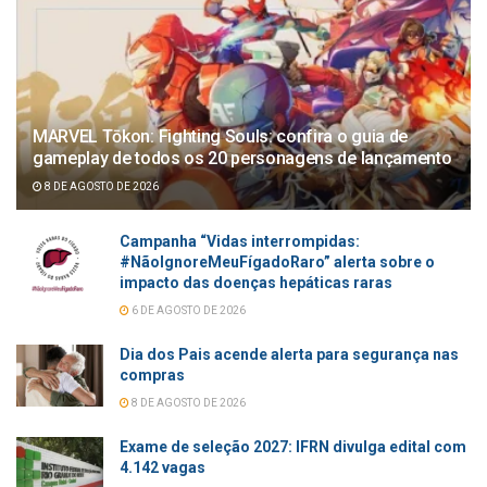
MARVEL Tōkon: Fighting Souls: confira o guia de
gameplay de todos os 20 personagens de lançamento
8 DE AGOSTO DE 2026
Campanha “Vidas interrompidas:
#NãoIgnoreMeuFígadoRaro” alerta sobre o
impacto das doenças hepáticas raras
6 DE AGOSTO DE 2026
Dia dos Pais acende alerta para segurança nas
compras
8 DE AGOSTO DE 2026
Exame de seleção 2027: IFRN divulga edital com
4.142 vagas