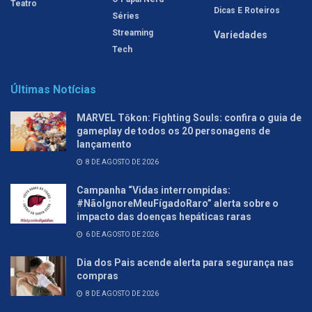
Teatro
Dicas E Roteiros
Séries
Streaming
Variedades
Tech
Últimas Notícias
MARVEL Tōkon: Fighting Souls: confira o guia de
gameplay de todos os 20 personagens de
lançamento
8 DE AGOSTO DE 2026
Campanha “Vidas interrompidas:
#NãoIgnoreMeuFígadoRaro” alerta sobre o
impacto das doenças hepáticas raras
6 DE AGOSTO DE 2026
Dia dos Pais acende alerta para segurança nas
compras
8 DE AGOSTO DE 2026