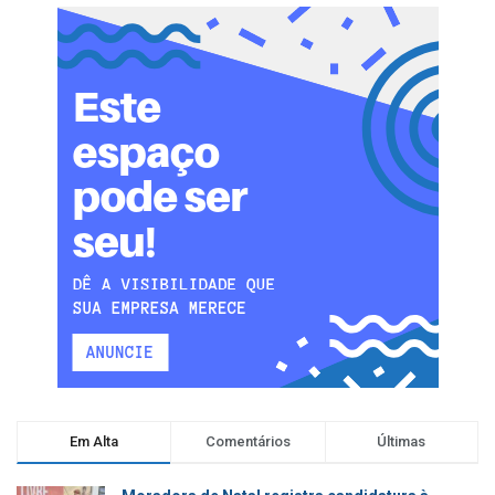
Em Alta
Comentários
Últimas