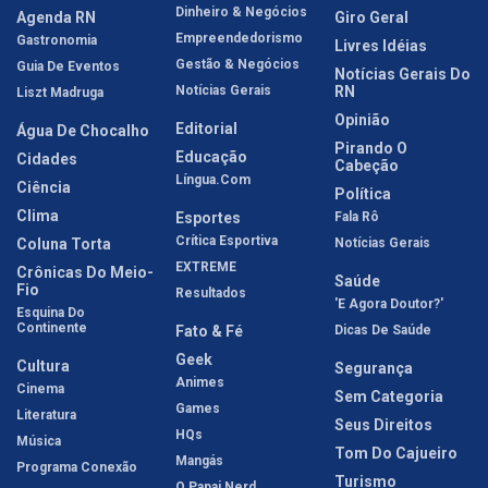
Dinheiro & Negócios
Agenda RN
Giro Geral
Empreendedorismo
Gastronomia
Livres Idéias
Gestão & Negócios
Guia De Eventos
Notícias Gerais Do
Notícias Gerais
RN
Liszt Madruga
Opinião
Editorial
Água De Chocalho
Pirando O
Educação
Cidades
Cabeção
Língua.com
Ciência
Política
Clima
Esportes
Fala Rô
Crítica Esportiva
Coluna Torta
Notícias Gerais
EXTREME
Crônicas Do Meio-
Saúde
Fio
Resultados
'E Agora Doutor?'
Esquina Do
Continente
Fato & Fé
Dicas De Saúde
Geek
Cultura
Segurança
Animes
Cinema
Sem Categoria
Games
Literatura
Seus Direitos
HQs
Música
Tom Do Cajueiro
Mangás
Programa Conexão
Turismo
O Papai Nerd