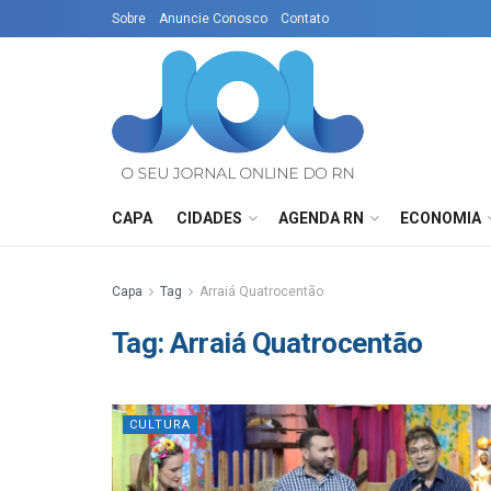
Sobre
Anuncie Conosco
Contato
CAPA
CIDADES
AGENDA RN
ECONOMIA
Capa
Tag
Arraiá Quatrocentão
Tag:
Arraiá Quatrocentão
CULTURA