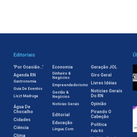
Editoriais
Ú
'Por Ocasião…'
Economia
Geração JOL
Dinheiro &
Agenda RN
Giro Geral
Negócios
Gastronomia
Livres Idéias
Empreendedorismo
Guia De Eventos
Notícias Gerais
Gestão &
Do RN
Liszt Madruga
Negócios
Opinião
Notícias Gerais
Água De
Chocalho
Pirando O
Editorial
Cabeção
Cidades
Educação
Política
Ciência
Língua.com
Fala Rô
Clima