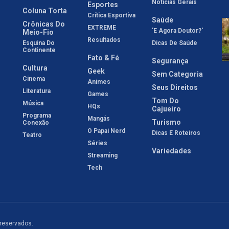
Notícias Gerais
Esportes
Coluna Torta
Crítica Esportiva
Saúde
Crônicas Do
EXTREME
'E Agora Doutor?'
Meio-Fio
Resultados
Esquina Do
Dicas De Saúde
Continente
Fato & Fé
Segurança
Cultura
Geek
Sem Categoria
Cinema
Animes
Seus Direitos
Literatura
Games
Tom Do
Música
HQs
Cajueiro
Programa
Mangás
Turismo
Conexão
O Papai Nerd
Dicas E Roteiros
Teatro
Séries
Variedades
Streaming
Tech
 reservados.