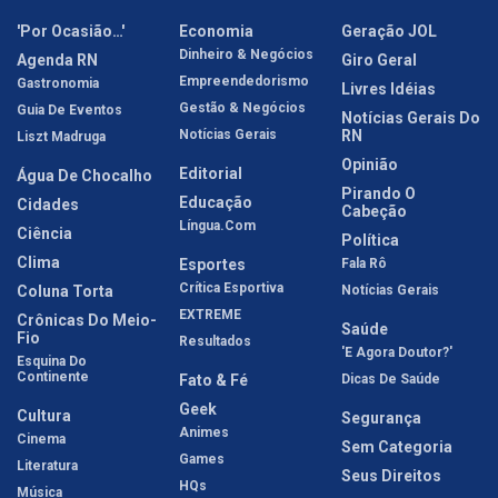
'Por Ocasião…'
Economia
Geração JOL
Dinheiro & Negócios
Agenda RN
Giro Geral
Empreendedorismo
Gastronomia
Livres Idéias
Gestão & Negócios
Guia De Eventos
Notícias Gerais Do
Notícias Gerais
RN
Liszt Madruga
Opinião
Editorial
Água De Chocalho
Pirando O
Educação
Cidades
Cabeção
Língua.com
Ciência
Política
Clima
Esportes
Fala Rô
Crítica Esportiva
Coluna Torta
Notícias Gerais
EXTREME
Crônicas Do Meio-
Saúde
Fio
Resultados
'E Agora Doutor?'
Esquina Do
Continente
Fato & Fé
Dicas De Saúde
Geek
Cultura
Segurança
Animes
Cinema
Sem Categoria
Games
Literatura
Seus Direitos
HQs
Música