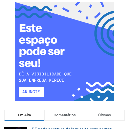
Em Alta
Comentários
Últimas