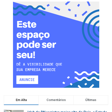
Em Alta
Comentários
Últimas