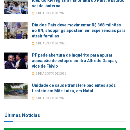
Ideb do RN registra maior alta do País, e Estado
sai da lanterna
6 DE AGOSTO DE 2026
Dia dos Pais deve movimentar R$ 368 milhões
no RN; shoppings apostam em experiências para
atrair famílias
6 DE AGOSTO DE 2026
PF pede abertura de inquérito para apurar
acusação de estupro contra Alfredo Gaspar,
vice de Flávio
6 DE AGOSTO DE 2026
Unidade de saúde transfere pacientes após
tiroteio em Mãe Luíza, em Natal
6 DE AGOSTO DE 2026
Últimas Notícias