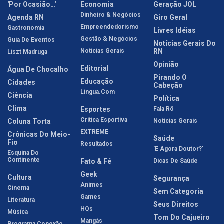
'Por Ocasião…'
Economia
Geração JOL
Dinheiro & Negócios
Agenda RN
Giro Geral
Empreendedorismo
Gastronomia
Livres Idéias
Gestão & Negócios
Guia De Eventos
Notícias Gerais Do
Notícias Gerais
RN
Liszt Madruga
Opinião
Editorial
Água De Chocalho
Pirando O
Educação
Cidades
Cabeção
Língua.com
Ciência
Política
Clima
Esportes
Fala Rô
Crítica Esportiva
Coluna Torta
Notícias Gerais
EXTREME
Crônicas Do Meio-
Saúde
Fio
Resultados
'E Agora Doutor?'
Esquina Do
Continente
Fato & Fé
Dicas De Saúde
Geek
Cultura
Segurança
Animes
Cinema
Sem Categoria
Games
Literatura
Seus Direitos
HQs
Música
Tom Do Cajueiro
Mangás
Programa Conexão