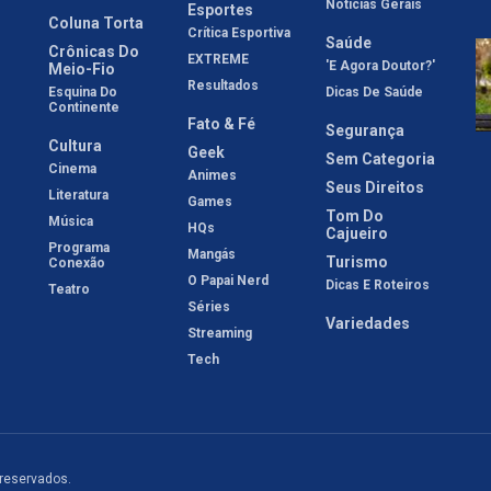
Notícias Gerais
Esportes
Coluna Torta
Crítica Esportiva
Saúde
Crônicas Do
EXTREME
'E Agora Doutor?'
Meio-Fio
Resultados
Esquina Do
Dicas De Saúde
Continente
Fato & Fé
Segurança
Cultura
Geek
Sem Categoria
Cinema
Animes
Seus Direitos
Literatura
Games
Tom Do
Música
HQs
Cajueiro
Programa
Mangás
Turismo
Conexão
O Papai Nerd
Dicas E Roteiros
Teatro
Séries
Variedades
Streaming
Tech
 reservados.