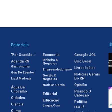
Editoriais
Ú
'Por Ocasião…'
Economia
Geração JOL
Dinheiro &
Agenda RN
Giro Geral
Negócios
Gastronomia
Livres Idéias
Empreendedorismo
Guia De Eventos
Notícias Gerais
Gestão &
Do RN
Liszt Madruga
Negócios
Opinião
Notícias Gerais
Água De
Chocalho
Pirando O
Editorial
Cabeção
Cidades
Educação
Política
Ciência
Língua.com
Fala Rô
Clima