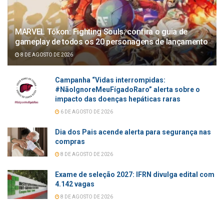
MARVEL Tōkon: Fighting Souls: confira o guia de
gameplay de todos os 20 personagens de lançamento
8 DE AGOSTO DE 2026
Campanha “Vidas interrompidas:
#NãoIgnoreMeuFígadoRaro” alerta sobre o
impacto das doenças hepáticas raras
6 DE AGOSTO DE 2026
Dia dos Pais acende alerta para segurança nas
compras
8 DE AGOSTO DE 2026
Exame de seleção 2027: IFRN divulga edital com
4.142 vagas
8 DE AGOSTO DE 2026