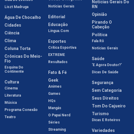
Notícias Gerais Do
Notícias Gerais
RN
Liszt Madruga
Opinião
Editorial
Água De Chocalho
Pirando O
Educação
Cidades
Cabeção
Língua.com
Ciência
Política
Clima
Esportes
Fala Rô
Crítica Esportiva
Coluna Torta
Notícias Gerais
EXTREME
Crônicas Do Meio-
Saúde
Fio
Resultados
'E Agora Doutor?'
Esquina Do
Continente
Fato & Fé
Dicas De Saúde
Geek
Cultura
Segurança
Animes
Cinema
Sem Categoria
Games
Literatura
Seus Direitos
HQs
Música
Tom Do Cajueiro
Mangás
Programa Conexão
Turismo
O Papai Nerd
Teatro
Dicas E Roteiros
Séries
Streaming
Variedades