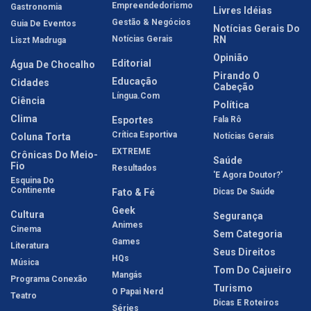
Empreendedorismo
Gastronomia
Livres Idéias
Gestão & Negócios
Guia De Eventos
Notícias Gerais Do
Notícias Gerais
RN
Liszt Madruga
Opinião
Editorial
Água De Chocalho
Pirando O
Educação
Cidades
Cabeção
Língua.com
Ciência
Política
Clima
Esportes
Fala Rô
Crítica Esportiva
Coluna Torta
Notícias Gerais
EXTREME
Crônicas Do Meio-
Saúde
Fio
Resultados
'E Agora Doutor?'
Esquina Do
Continente
Fato & Fé
Dicas De Saúde
Geek
Cultura
Segurança
Animes
Cinema
Sem Categoria
Games
Literatura
Seus Direitos
HQs
Música
Tom Do Cajueiro
Mangás
Programa Conexão
Turismo
O Papai Nerd
Teatro
Dicas E Roteiros
Séries