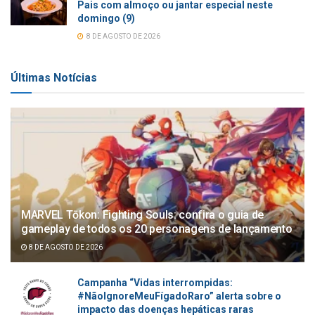
Pais com almoço ou jantar especial neste
domingo (9)
8 DE AGOSTO DE 2026
Últimas Notícias
MARVEL Tōkon: Fighting Souls: confira o guia de
gameplay de todos os 20 personagens de lançamento
8 DE AGOSTO DE 2026
Campanha “Vidas interrompidas:
#NãoIgnoreMeuFígadoRaro” alerta sobre o
impacto das doenças hepáticas raras