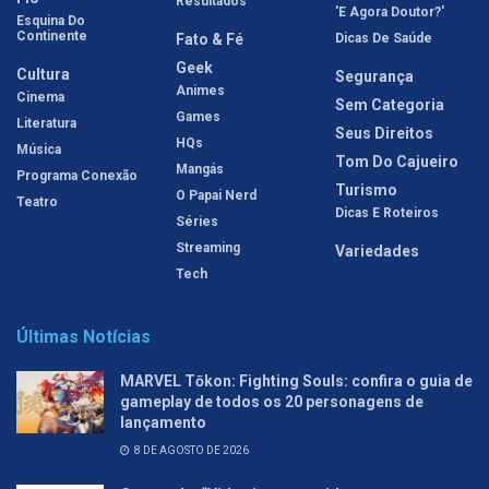
Resultados
'E Agora Doutor?'
Esquina Do
Continente
Fato & Fé
Dicas De Saúde
Geek
Cultura
Segurança
Animes
Cinema
Sem Categoria
Games
Literatura
Seus Direitos
HQs
Música
Tom Do Cajueiro
Mangás
Programa Conexão
Turismo
O Papai Nerd
Teatro
Dicas E Roteiros
Séries
Streaming
Variedades
Tech
Últimas Notícias
MARVEL Tōkon: Fighting Souls: confira o guia de
gameplay de todos os 20 personagens de
lançamento
8 DE AGOSTO DE 2026