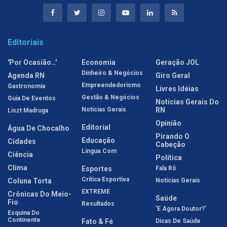
Editoriais
'Por Ocasião…'
Economia
Geração JOL
Dinheiro & Negócios
Agenda RN
Giro Geral
Empreendedorismo
Gastronomia
Livres Idéias
Gestão & Negócios
Guia De Eventos
Notícias Gerais Do
Notícias Gerais
RN
Liszt Madruga
Opinião
Editorial
Água De Chocalho
Pirando O
Educação
Cidades
Cabeção
Língua.com
Ciência
Política
Clima
Esportes
Fala Rô
Crítica Esportiva
Coluna Torta
Notícias Gerais
EXTREME
Crônicas Do Meio-
Saúde
Fio
Resultados
'E Agora Doutor?'
Esquina Do
Continente
Fato & Fé
Dicas De Saúde