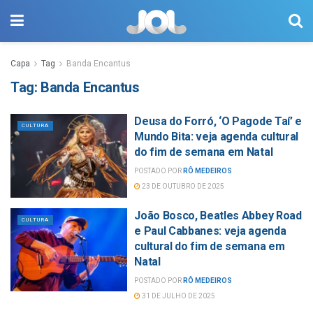
Capa
Tag
Banda Encantus
Tag:
Banda Encantus
Deusa do Forró, ‘O Pagode Taí’ e
CULTURA
Mundo Bita: veja agenda cultural
do fim de semana em Natal
POSTADO POR
RÔ MEDEIROS
23 DE OUTUBRO DE 2025
João Bosco, Beatles Abbey Road
CULTURA
e Paul Cabbanes: veja agenda
cultural do fim de semana em
Natal
POSTADO POR
RÔ MEDEIROS
31 DE JULHO DE 2025