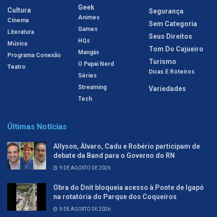
Geek
Cultura
Segurança
Animes
Cinema
Sem Categoria
Games
Literatura
Seus Direitos
HQs
Música
Tom Do Cajueiro
Mangás
Programa Conexão
Turismo
O Papai Nerd
Teatro
Dicas E Roteiros
Séries
Streaming
Variedades
Tech
Últimas Notícias
Allyson, Álvaro, Cadu e Robério participam de
debate da Band para o Governo do RN
9 DE AGOSTO DE 2026
Obra do Dnit bloqueia acesso à Ponte de Igapó
na rotatória do Parque dos Coqueiros
9 DE AGOSTO DE 2026