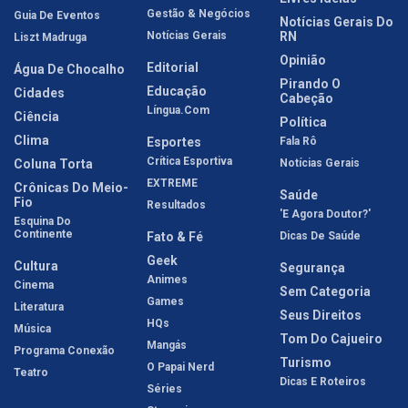
Gestão & Negócios
Guia De Eventos
Notícias Gerais Do
Notícias Gerais
RN
Liszt Madruga
Opinião
Editorial
Água De Chocalho
Pirando O
Educação
Cidades
Cabeção
Língua.com
Ciência
Política
Clima
Esportes
Fala Rô
Crítica Esportiva
Coluna Torta
Notícias Gerais
EXTREME
Crônicas Do Meio-
Saúde
Fio
Resultados
'E Agora Doutor?'
Esquina Do
Continente
Fato & Fé
Dicas De Saúde
Geek
Cultura
Segurança
Animes
Cinema
Sem Categoria
Games
Literatura
Seus Direitos
HQs
Música
Tom Do Cajueiro
Mangás
Programa Conexão
Turismo
O Papai Nerd
Teatro
Dicas E Roteiros
Séries