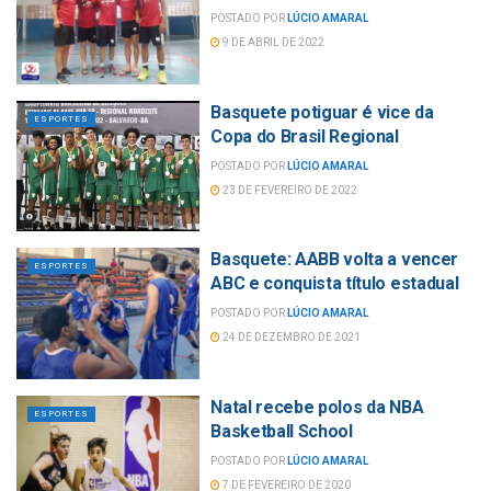
POSTADO POR
LÚCIO AMARAL
9 DE ABRIL DE 2022
Basquete potiguar é vice da
ESPORTES
Copa do Brasil Regional
POSTADO POR
LÚCIO AMARAL
23 DE FEVEREIRO DE 2022
Basquete: AABB volta a vencer
ESPORTES
ABC e conquista título estadual
POSTADO POR
LÚCIO AMARAL
24 DE DEZEMBRO DE 2021
Natal recebe polos da NBA
ESPORTES
Basketball School
POSTADO POR
LÚCIO AMARAL
7 DE FEVEREIRO DE 2020