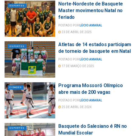
Norte-Nordeste de Basquete
ESPORTES
Master movimentou Natal no
feriado
POSTADO POR
LÚCIO AMARAL
23 DE ABRIL DE 2025
Atletas de 14 estados participam
ESPORTES
de torneio de basquete em Natal
POSTADO POR
LÚCIO AMARAL
17 DE MARÇO DE 2025
Programa Mossoró Olímpico
CIDADES
abre mais de 200 vagas
POSTADO POR
LÚCIO AMARAL
25 DE ABRIL DE 2024
Basquete do Salesiano é RN no
ESPORTES
Mundial Escolar