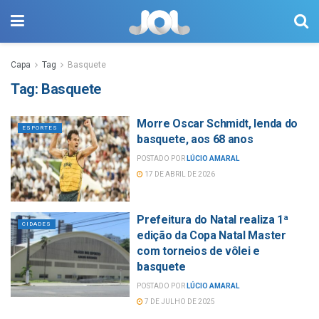
Capa
Tag
Basquete
Tag:
Basquete
Morre Oscar Schmidt, lenda do
ESPORTES
basquete, aos 68 anos
POSTADO POR
LÚCIO AMARAL
17 DE ABRIL DE 2026
Prefeitura do Natal realiza 1ª
CIDADES
edição da Copa Natal Master
com torneios de vôlei e
basquete
POSTADO POR
LÚCIO AMARAL
7 DE JULHO DE 2025