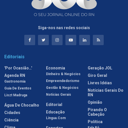
Siga-nos nas redes sociais
Editoriais
'Por Ocasião…'
Economia
Geração JOL
Dinheiro & Negócios
Agenda RN
Giro Geral
Empreendedorismo
Gastronomia
Livres Idéias
Gestão & Negócios
Guia De Eventos
Notícias Gerais Do
Notícias Gerais
RN
Liszt Madruga
Opinião
Editorial
Água De Chocalho
Pirando O
Educação
Cidades
Cabeção
Língua.com
Ciência
Política
Clima
Fala Rô