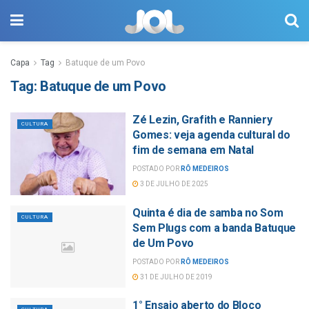
Capa
Tag
Batuque de um Povo
Tag:
Batuque de um Povo
Zé Lezin, Grafith e Ranniery
CULTURA
Gomes: veja agenda cultural do
fim de semana em Natal
POSTADO POR
RÔ MEDEIROS
3 DE JULHO DE 2025
Quinta é dia de samba no Som
CULTURA
Sem Plugs com a banda Batuque
de Um Povo
POSTADO POR
RÔ MEDEIROS
31 DE JULHO DE 2019
1° Ensaio aberto do Bloco