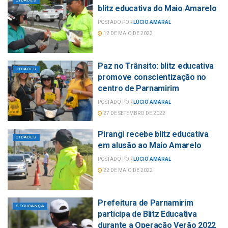
CIDADES
blitz educativa do Maio Amarelo
POSTADO POR
LÚCIO AMARAL
12 DE MAIO DE 2023
Paz no Trânsito: blitz educativa
CIDADES
promove conscientização no
centro de Parnamirim
POSTADO POR
LÚCIO AMARAL
27 DE SETEMBRO DE 2022
Pirangi recebe blitz educativa
CIDADES
em alusão ao Maio Amarelo
POSTADO POR
LÚCIO AMARAL
22 DE MAIO DE 2022
Prefeitura de Parnamirim
SEGURANÇA
participa de Blitz Educativa
durante a Operação Verão 2022