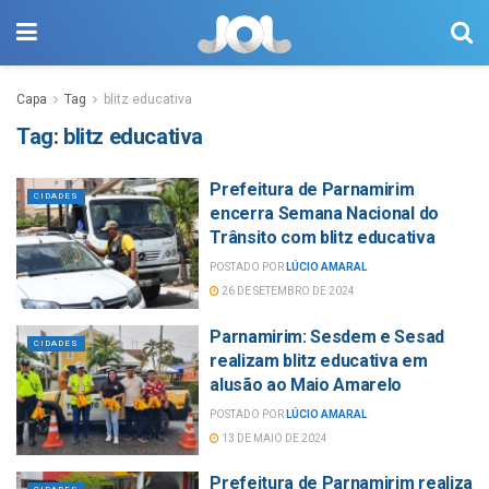
Capa
Tag
blitz educativa
Tag:
blitz educativa
Prefeitura de Parnamirim
CIDADES
encerra Semana Nacional do
Trânsito com blitz educativa
POSTADO POR
LÚCIO AMARAL
26 DE SETEMBRO DE 2024
Parnamirim: Sesdem e Sesad
CIDADES
realizam blitz educativa em
alusão ao Maio Amarelo
POSTADO POR
LÚCIO AMARAL
13 DE MAIO DE 2024
Prefeitura de Parnamirim realiza