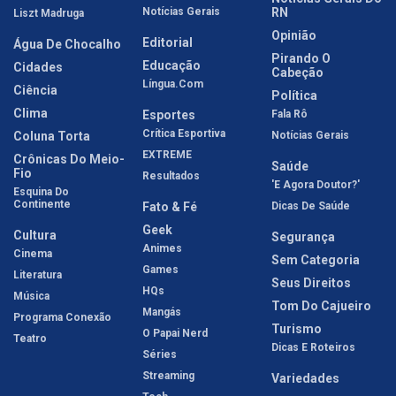
Notícias Gerais
RN
Liszt Madruga
Opinião
Editorial
Água De Chocalho
Pirando O
Educação
Cidades
Cabeção
Língua.com
Ciência
Política
Clima
Esportes
Fala Rô
Crítica Esportiva
Coluna Torta
Notícias Gerais
EXTREME
Crônicas Do Meio-
Saúde
Fio
Resultados
'E Agora Doutor?'
Esquina Do
Continente
Fato & Fé
Dicas De Saúde
Geek
Cultura
Segurança
Animes
Cinema
Sem Categoria
Games
Literatura
Seus Direitos
HQs
Música
Tom Do Cajueiro
Mangás
Programa Conexão
Turismo
O Papai Nerd
Teatro
Dicas E Roteiros
Séries
Streaming
Variedades