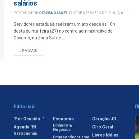
salários
POSTADO POR
OTAVIANO LACET
27 DE DEZEMBRO DE 2018
0
Servidores estaduais realizam um ato desde as 10h
desta quinta-feira (27) no centro administrativo do
Governo, na Zona Sul de ...
LEIA MAIS
Editoriais
Ú
'Por Ocasião…'
Economia
Geração JOL
Dinheiro &
Agenda RN
Giro Geral
Negócios
Gastronomia
Livres Idéias
Empreendedorismo