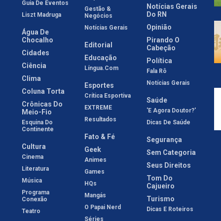
Guia De Eventos
Notícias Gerais
Gestão &
Do RN
Liszt Madruga
Negócios
Opinião
Notícias Gerais
Água De
Chocalho
Pirando O
Editorial
Cabeção
Cidades
Educação
Política
Ciência
Língua.com
Fala Rô
Clima
Notícias Gerais
Esportes
Coluna Torta
Crítica Esportiva
Saúde
Crônicas Do
EXTREME
'E Agora Doutor?'
Meio-Fio
Resultados
Esquina Do
Dicas De Saúde
Continente
Fato & Fé
Segurança
Cultura
Geek
Sem Categoria
Cinema
Animes
Seus Direitos
Literatura
Games
Tom Do
Música
HQs
Cajueiro
Programa
Mangás
Turismo
Conexão
O Papai Nerd
Dicas E Roteiros
Teatro
Séries