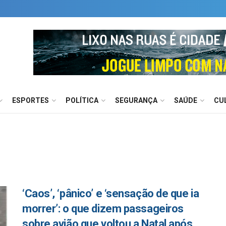
ESPORTES
POLÍTICA
SEGURANÇA
SAÚDE
CU
‘Caos’, ‘pânico’ e ‘sensação de que ia
morrer’: o que dizem passageiros
sobre avião que voltou a Natal após