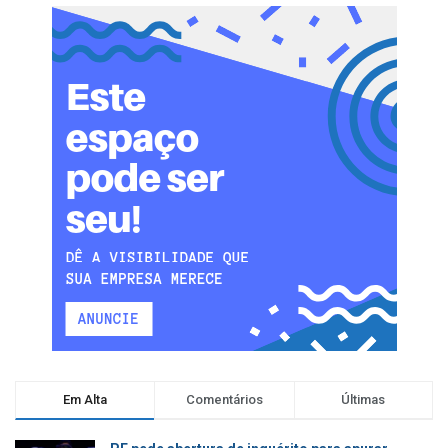
Em Alta
Comentários
Últimas