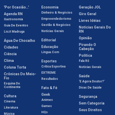
'Por Ocasião…'
Economia
Geração JOL
Dinheiro & Negócios
Agenda RN
Giro Geral
Empreendedorismo
Gastronomia
Livres Idéias
Gestão & Negócios
Guia De Eventos
Notícias Gerais Do
Notícias Gerais
RN
Liszt Madruga
Opinião
Editorial
Água De Chocalho
Pirando O
Educação
Cidades
Cabeção
Língua.com
Ciência
Política
Clima
Esportes
Fala Rô
Crítica Esportiva
Coluna Torta
Notícias Gerais
EXTREME
Crônicas Do Meio-
Saúde
Fio
Resultados
'E Agora Doutor?'
Esquina Do
Continente
Fato & Fé
Dicas De Saúde
Geek
Cultura
Segurança
Animes
Cinema
Sem Categoria
Games
Literatura
Seus Direitos
HQs
Música